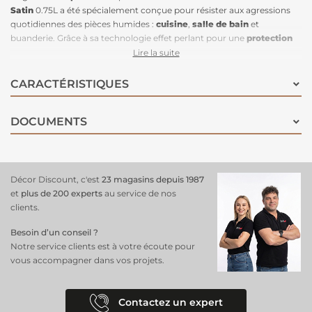
Satin
0.75L a été spécialement conçue pour résister aux agressions
quotidiennes des pièces humides :
cuisine
,
salle de bain
et
buanderie. Grâce à sa technologie effet perlant pour une
protection
renforcée
aux traces d'eau, l'eau ne pénètre pas le support mais
Lire la suite
ruisselle. La teneur en résine de cette peinture la rend très
lessivable
et particulièrement résistante aux graisses et à
l’humidité
. De l'eau et
CARACTÉRISTIQUES
une éponge suffisent à garantir des murs d'une propreté
irréprochable. Elle peut recouvrir d'anciennes peintures
DOCUMENTS
glycérophtaliques. Cette peinture est également concentrée en
principes actifs, ce qui lui permet une grande
résistance aux
moisissures
, et d'assurer une bonne tenue de sa couleur dans le
temps. Sobre et délicate, la teinte
Noir Houvert Satin
est une teinte
incontournable en décoration et apporte une ambiance naturelle et
Décor Discount, c'est
23 magasins depuis 1987
raffinée.
et
plus de 200 experts
au service de nos
clients.
Besoin d’un conseil ?
Notre service clients est à votre écoute pour
vous accompagner dans vos projets.
Contactez un expert