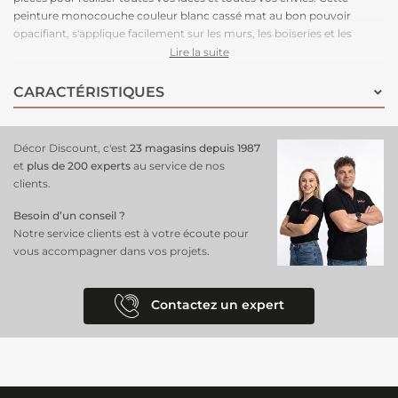
peinture monocouche couleur blanc cassé mat au bon pouvoir
opacifiant, s'applique facilement sur les murs, les boiseries et les
radiateurs. Dotée d'une formule qui purifie l'air intérieur, cette
Lire la suite
peinture absorbera jusqu'à 60% du formaldéhyde en 24 heures.
CARACTÉRISTIQUES
Décor Discount, c'est
23 magasins depuis 1987
et
plus de 200 experts
au service de nos
clients.
Besoin d’un conseil ?
Notre service clients est à votre écoute pour
vous accompagner dans vos projets.
Contactez un expert