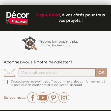
Depuis 1987
, à vos côtés pour tous
vos projets !
Trouvez le magasin le plus
proche de chez vous
Abonnez-vous à notre newsletter !
J'accepte de recevoir des offres commerciales conformément à
la politique de confidentialité de Décor Discount
Facebook
YouTube
Pinterest
Instagram
Suivez-nous !