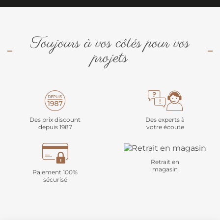
Toujours à vos côtés pour vos
projets
Des prix discount
Des experts à
depuis 1987
votre écoute
Retrait en
magasin
Paiement 100%
sécurisé