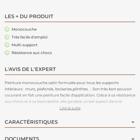
LES + DU PRODUIT
Monocouche
Très facile d'emploi
Multi-support
Résistance aux chocs
L'AVIS DE L'EXPERT
Peinture monocouche satin formulée pour tous les supports
intérieurs : murs, plafonds, boiseries,plinthes ... Son très bon pouvoir
couvrant en fait une peinture facile d'application. Grâce à sa résistance
aux chocs et à sa lessivabilité, elle gardera un bel aspect dans le
temps. Disponible en 54 teintes pour un large choix de déco.
Lire la suite
CARACTÉRISTIQUES
DOCUMENTS