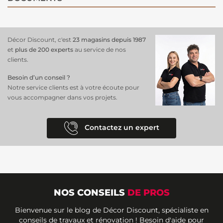
Décor Discount, c'est
23 magasins depuis 1987
et
plus de 200 experts
au service de nos
clients.
Besoin d’un conseil ?
Notre service clients est à votre écoute pour
vous accompagner dans vos projets.
Contactez un expert
NOS CONSEILS
DE PROS
Bienvenue sur le blog de Décor Discount, spécialiste en
conseils de travaux et rénovation ! Besoin d'aide pour