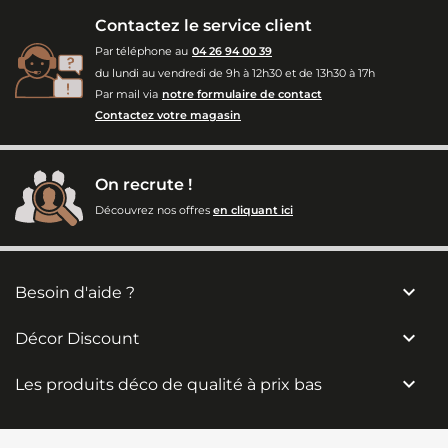
Contactez le service client
Par téléphone au
04 26 94 00 39
du lundi au vendredi de 9h à 12h30 et de 13h30 à 17h
Par mail via
notre formulaire de contact
Contactez votre magasin
On recrute !
Découvrez nos offres
en cliquant ici

Besoin d'aide ?

Décor Discount

Les produits déco de qualité à prix bas