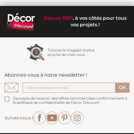
Depuis 1987
, à vos côtés pour tous
vos projets !
Trouvez le magasin le plus
proche de chez vous
Abonnez-vous à notre newsletter !
J'accepte de recevoir des offres commerciales conformément à
la politique de confidentialité de Décor Discount
Facebook
YouTube
Pinterest
Instagram
Suivez-nous !