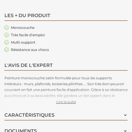
LES + DU PRODUIT
Monocouche
Très facile d'emploi
Multi-support
Résistance aux chocs
L'AVIS DE L'EXPERT
Peinture monocouche satin formulée pour tous les supports
intérieurs : murs, plafonds, boiseries,plinthes ... Son très bon pouvoir
couvrant en fait une peinture facile d'application. Grâce à sa résistance
aux chocs et à sa lessivabilité, elle gardera un bel aspect dans le
temps. Disponible en 54 teintes pour un large choix de déco.
Lire la suite
CARACTÉRISTIQUES
DOCUMENTS