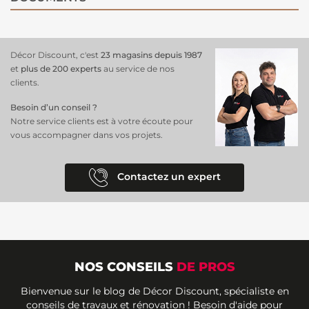
Décor Discount, c'est
23 magasins depuis 1987
et
plus de 200 experts
au service de nos
clients.
Besoin d’un conseil ?
Notre service clients est à votre écoute pour
vous accompagner dans vos projets.
Contactez un expert
NOS CONSEILS
DE PROS
Bienvenue sur le blog de Décor Discount, spécialiste en
conseils de travaux et rénovation ! Besoin d'aide pour