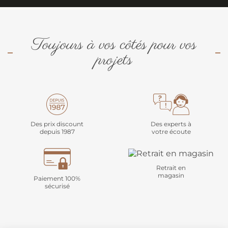
Toujours à vos côtés pour vos
projets
Des prix discount
Des experts à
depuis 1987
votre écoute
Retrait en
magasin
Paiement 100%
sécurisé