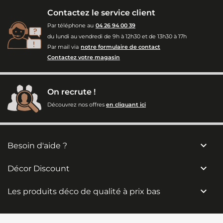
Contactez le service client
Par téléphone au
04 26 94 00 39
du lundi au vendredi de 9h à 12h30 et de 13h30 à 17h
Par mail via
notre formulaire de contact
Contactez votre magasin
On recrute !
Découvrez nos offres
en cliquant ici

Besoin d'aide ?

Décor Discount

Les produits déco de qualité à prix bas