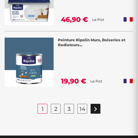
46,90 €
Le Pot
Peinture Ripolin Murs, Boiseries et
Radiateurs...
19,90 €
Le Pot

1
2
3
14