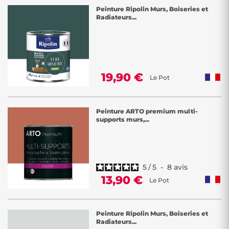
Peinture Ripolin Murs, Boiseries et
Radiateurs...
19,90 €
Le Pot
Peinture ARTO premium multi-
supports murs,...
5
/
5
-
8
avis
13,90 €
Le Pot
Peinture Ripolin Murs, Boiseries et
Radiateurs...