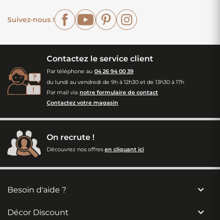
Facebook
YouTube
Pinterest
Instagram
Suivez-nous !
Contactez le service client
Par téléphone au
04 26 94 00 39
du lundi au vendredi de 9h à 12h30 et de 13h30 à 17h
Par mail via
notre formulaire de contact
Contactez votre magasin
On recrute !
Découvrez nos offres
en cliquant ici

Besoin d'aide ?

Décor Discount