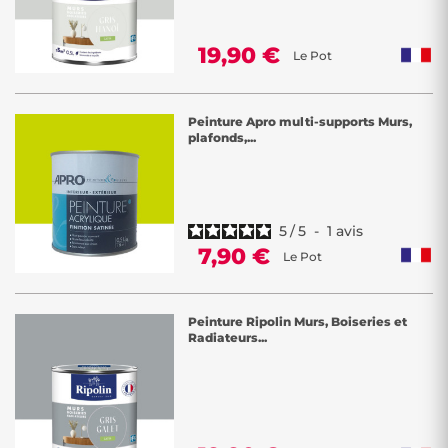
19,90 €
Le Pot
Peinture Apro multi-supports Murs,
plafonds,...
5
/
5
-
1
avis
7,90 €
Le Pot
Peinture Ripolin Murs, Boiseries et
Radiateurs...