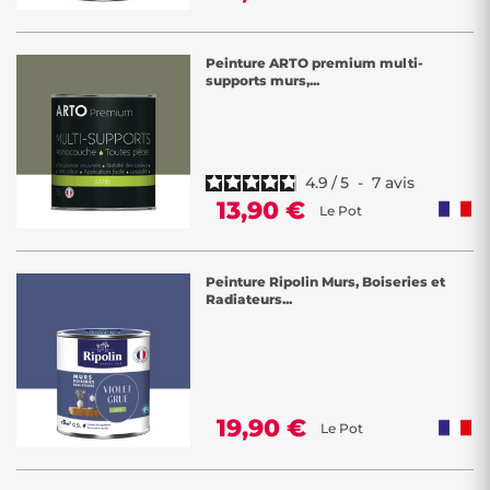
Peinture ARTO premium multi-
supports murs,...
4.9
/
5
-
7
avis
13,90 €
Le Pot
Peinture Ripolin Murs, Boiseries et
Radiateurs...
19,90 €
Le Pot