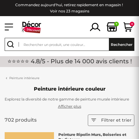
Commandez aujourd'hui, retirez rapidement en magasin !
Voir nos 23 magasins
+
0
Rechercher
⭐⭐⭐⭐⭐ 4.8/5 - Plus de 14 000 avis clients !
Peinture intérieure
Peinture intérieure couleur
Explorez la diversité de notre gamme de peinture murale intérieure
chez Décor Discount, offrant une palette riche en couleurs éclatantes.
Afficher plus
Transformez votre espace intérieur en jouant avec des nuances de
peinture gris, de rose, de bleu, de vert et bien d'autres. Chez nous,
702 produits

Filtrer et trier
vous avez le pouvoir de personnaliser votre intérieur en choisissant
parmi une variété de finitions, que ce soit matte, satinée ou brillante,
Peinture Ripolin Murs, Boiseries et
pour créer une ambiance à votre image.