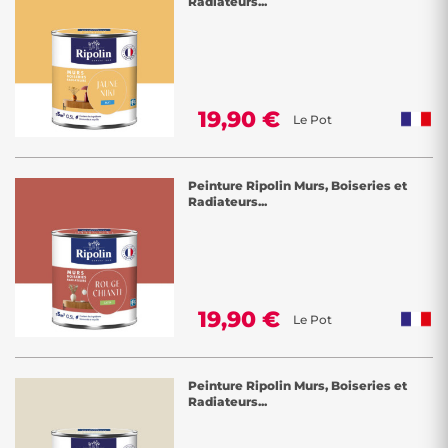
Radiateurs...
Laissez votre créativité s'épanouir en sélectionnant des teintes variées
telles que le beige, le bleu, le vert, le rose ou le rouge parmi notre
vaste gamme de couleurs. Ces nuances vous permettront de donner
vie à votre intérieur, que vous souhaitiez créer une atmosphère
apaisante, énergisante ou sophistiquée.
19,90 €
Le Pot
Chez Décor Discount, nous nous engageons à vous offrir des options
Peinture Ripolin Murs, Boiseries et
de peinture murale intérieure de qualité, tout en vous donnant la
Radiateurs...
liberté de choisir les couleurs et les finitions qui reflètent votre style
personnel. Transformez chaque pièce de votre maison en un espace
unique et accueillant avec nos peintures murales intérieures aux
couleurs éclatantes. Faites de votre intérieur une toile artistique où
votre imagination prend vie.
19,90 €
Le Pot
Peinture Ripolin Murs, Boiseries et
Radiateurs...