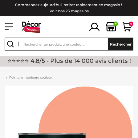
Commandez aujourd'hui, retirez rapidement en magasin !
Voir nos 23 magasins
+
0
Rechercher
⭐⭐⭐⭐⭐ 4.8/5 - Plus de 14 000 avis clients !
Peinture intérieure couleur