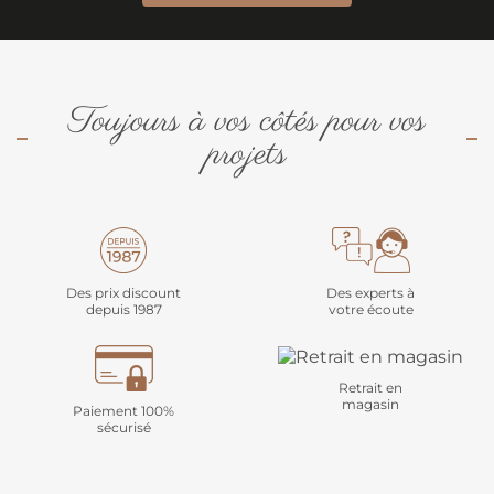
Toujours à vos côtés pour vos
projets
Des prix discount
Des experts à
depuis 1987
votre écoute
Retrait en
magasin
Paiement 100%
sécurisé