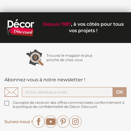
Depuis 1987
, à vos côtés pour tous
vos projets !
Trouvez le magasin le plus
proche de chez vous
Abonnez-vous à notre newsletter !
J'accepte de recevoir des offres commerciales conformément à
la politique de confidentialité de Décor Discount
Facebook
YouTube
Pinterest
Instagram
Suivez-nous !