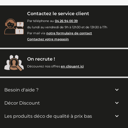
Contactez le service client
Par téléphone au
04 26 94 00 39
du lundi au vendredi de 9h à 12h30 et de 13h30 à 17h
Par mail via
notre formulaire de contact
Contactez votre magasin
On recrute !
Découvrez nos offres
en cliquant ici

Besoin d'aide ?

Décor Discount

Les produits déco de qualité à prix bas