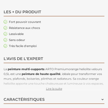
LES + DU PRODUIT
Fort pouvoir couvrant
Résistance aux chocs
Lessivable
Sans odeur
Très facile d'emploi
L'AVIS DE L'EXPERT
La
peinture multi-supports
ARTO Premiumorange heliolite velours
0,5L est une
peinture de haute qualité
, idéale pour transformer vos
murs, plafonds, boiseries, plinthes et radiateurs. Sa couleur orange
heliolite apporte une touche chaleureuse et lumineuse à vos espaces,
tout en restant élégante grâce à son fini velours. Adaptée à tous types
Lire la suite
de surfaces, cette peinture est parfaite pour des zones à fort passage
et salissures, offrant à la fois esthétique et praticité. Elle
masque les
CARACTÉRISTIQUES
imperfections du support
tout en étant
facile à appliquer et
durable
, garantissant une résistance au quotidien. Une solution