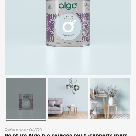
Référence : 84579
Peinture Algo bio sourcée multi-supports murs,