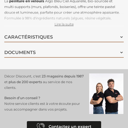
La
peinture en velours
Algo Bleu Ciel Aquarelle, bio-sourcée et
multi-supports (murs, plafonds, boiseries), offre une teinte pastel
douce et lumineuse, parfaite pour créer une atmosphère apaisante.
Formulée à 98% d'ingrédients naturels (algues, résine végétale,
extraits calcaires et minéraux), elle est respectueuse de
Lire la suite
l'environnement et
idéale pour un intérieur sain
. Associez ce bleu
délicat à un blanc cassé pour rehausser sa clarté, à un brun doux pour
CARACTÉRISTIQUES
plus de chaleur, ou à un vert intense pour une composition
sophistiquée. Adaptée aux chambres d’enfants, cuisines et séjours, sa
DOCUMENTS
finition velours apporte une
touche feutrée et décorative
tout en
restant lessivable et facile d'entretien.
Décor Discount, c'est
23 magasins depuis 1987
et
plus de 200 experts
au service de nos
clients.
Besoin d’un conseil ?
Notre service clients est à votre écoute pour
vous accompagner dans vos projets.
Contactez un expert