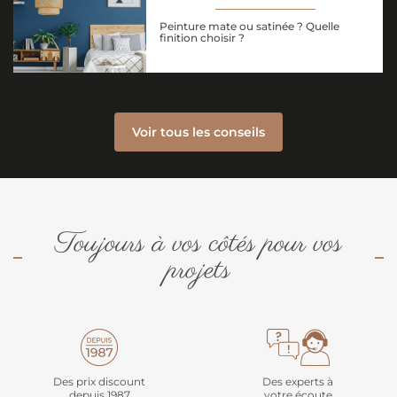
Peinture mate ou satinée ? Quelle
finition choisir ?
Voir tous les conseils
Toujours à vos côtés pour vos
projets
Des prix discount
Des experts à
depuis 1987
votre écoute