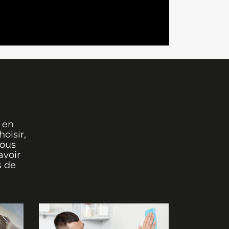
 en
oisir,
vous
avoir
s de