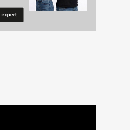
 expert