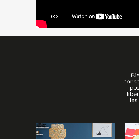
Bi
conse
pos
libè
les