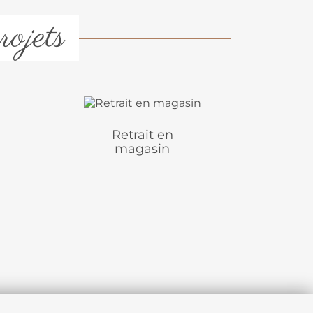
rojets
Retrait en
magasin