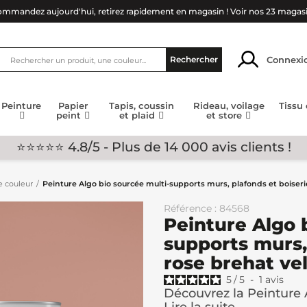
mmandez aujourd'hui, retirez rapidement en magasin !
Voir nos 23 magas
Connexi
Rechercher
Peinture
Papier
Tapis, coussin
Rideau, voilage
Tissu
peint
et plaid
et store
⭐⭐⭐⭐⭐ 4.8/5 - Plus de 14 000 avis clients !
e couleur
Peinture Algo bio sourcée multi-supports murs, plafonds et boiseri
Référence : 84568
Peinture Algo 
supports murs,
rose brehat ve
5
/
5
-
1
avis
Découvrez la Peinture 