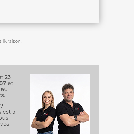
 livraison.
st
23
987
et
au
s.
 ?
s est à
ous
vos