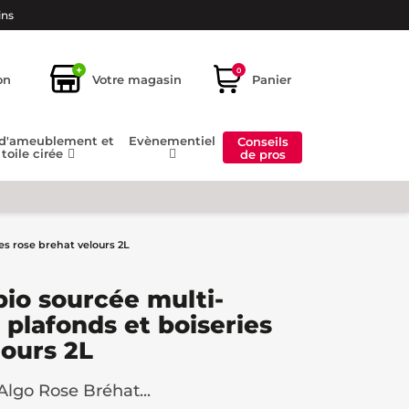
ins
+
0
on
Votre magasin
Panier
 d'ameublement et
Evènementiel
Conseils
toile cirée
de pros
es rose brehat velours 2L
bio sourcée multi-
 plafonds et boiseries
lours 2L
Algo Rose Bréhat...