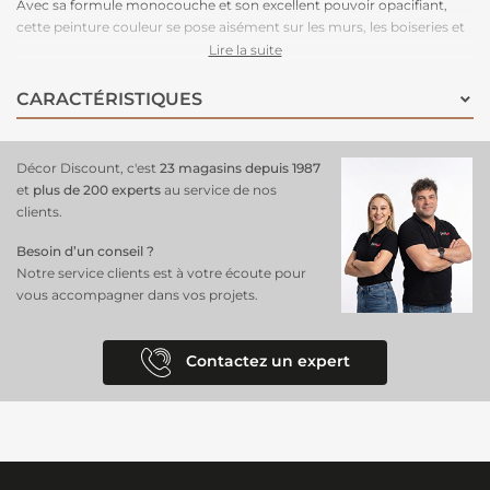
Avec sa formule monocouche et son excellent pouvoir opacifiant,
cette peinture couleur se pose aisément sur les murs, les boiseries et
radiateurs. Disponible en plusieurs teintes, ce testeur de peinture
Lire la suite
Ripolin est parfait pour vos
essais
. Plongez dans l'élégance
rafraîchissante du bleu seram, une teinte vibrante qui apportera une
CARACTÉRISTIQUES
touche de modernité à votre intérieur.
Décor Discount, c'est
23 magasins depuis 1987
et
plus de 200 experts
au service de nos
clients.
Besoin d’un conseil ?
Notre service clients est à votre écoute pour
vous accompagner dans vos projets.
Contactez un expert