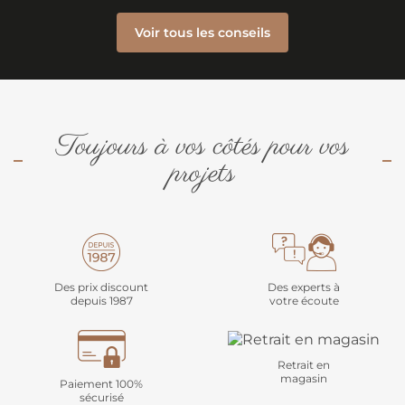
Voir tous les conseils
Toujours à vos côtés pour vos
projets
Des prix discount
Des experts à
depuis 1987
votre écoute
Retrait en
magasin
Paiement 100%
sécurisé