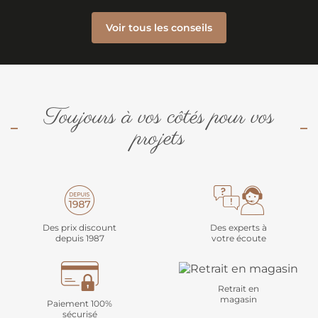
Voir tous les conseils
Toujours à vos côtés pour vos
projets
Des prix discount
Des experts à
depuis 1987
votre écoute
Retrait en
magasin
Paiement 100%
sécurisé