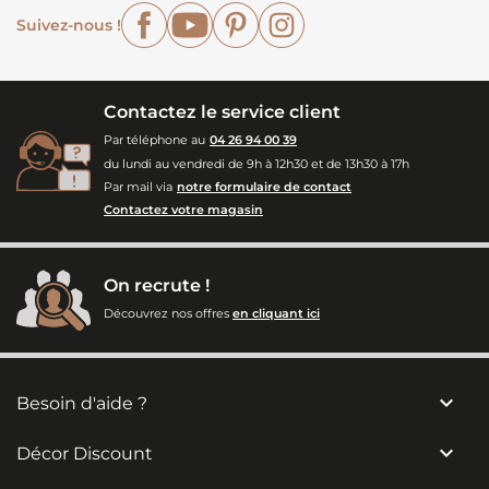
Facebook
YouTube
Pinterest
Instagram
Suivez-nous !
Contactez le service client
Par téléphone au
04 26 94 00 39
du lundi au vendredi de 9h à 12h30 et de 13h30 à 17h
Par mail via
notre formulaire de contact
Contactez votre magasin
On recrute !
Découvrez nos offres
en cliquant ici

Besoin d'aide ?

Décor Discount