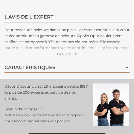
L'AVIS DE L'EXPERT
Pour tester une peinture dans une pièce, le testeur est l'allié le plus sûr
et économique ! La gamme de peinture Ripolin Opur couleur vert
zapfino est composée à 97% de résines bio-sourcées. Elle associe
haute qualité et performance tout en contribuant à la préservation de
votre santé et de l'environnement. Idéale pour toutes les pièces de la
Lire la suite
maison.
CARACTÉRISTIQUES
Décor Discount, c'est
23 magasins depuis 1987
et
plus de 200 experts
au service de nos
clients.
Besoin d’un conseil ?
Notre service clients est à votre écoute pour
vous accompagner dans vos projets.