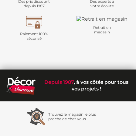
Des prix discount
Des experts à
depuis 1987
votre écoute
Retrait en
magasin
Paiement 100%
sécurisé
Depuis 1987
, à vos côtés pour tous
vos projets !
Trouvez le magasin le plus
proche de chez vous