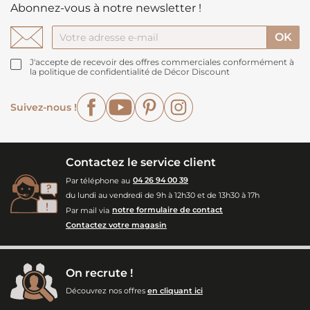
Abonnez-vous à notre newsletter !
J'accepte de recevoir des offres commerciales conformément à
la politique de confidentialité de Décor Discount
Facebook
YouTube
Pinterest
Instagram
Suivez-nous !
Contactez le service client
Par téléphone au
04 26 94 00 39
du lundi au vendredi de 9h à 12h30 et de 13h30 à 17h
Par mail via
notre formulaire de contact
Contactez votre magasin
On recrute !
Découvrez nos offres
en cliquant ici