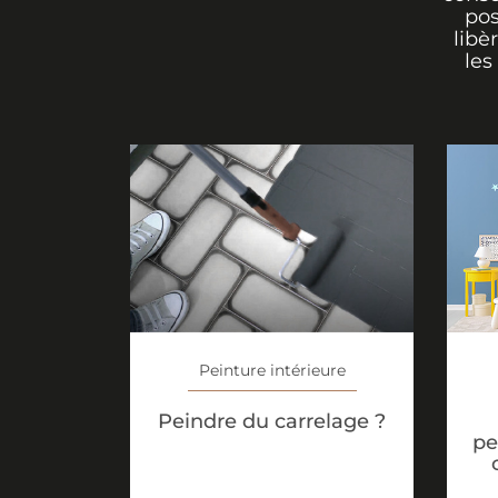
pos
libè
les
Peinture intérieure
Peindre du carrelage ?
pe