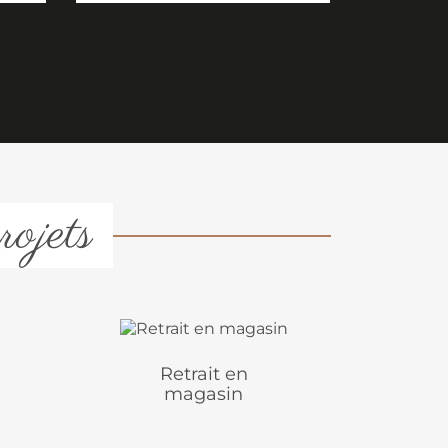
rojets
Retrait en
magasin