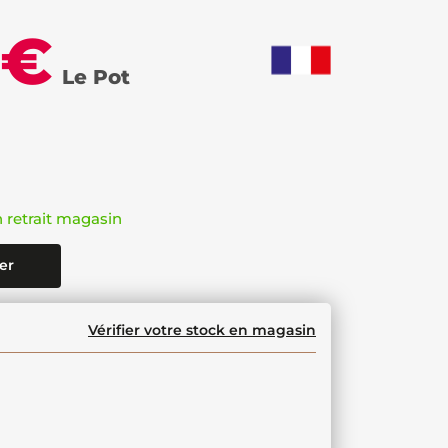
 €
Le Pot
n retrait magasin
er
Vérifier votre stock en magasin