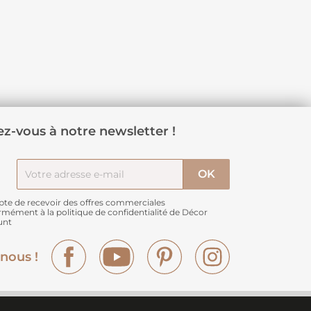
z-vous à notre newsletter !
pte de recevoir des offres commerciales
rmément à
la politique de confidentialité de Décor
unt
Facebook
YouTube
Pinterest
Instagram
nous !