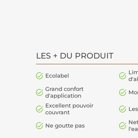
LES + DU PRODUIT
Lim
Ecolabel
d'a
Grand confort
Mo
d'application
Excellent pouvoir
Les
couvrant
Net
Ne goutte pas
l'e