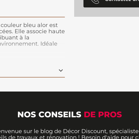
ouleur bleu alor est
ées. Elle associe haute
ibuant à la
environnement. Idéale
n. Nous recommandons
se.
NOS CONSEILS
DE PROS
envenue sur le blog de Décor Discount, spécialiste
ils de travaux et rénovation ! Besoin d'aide pour ch