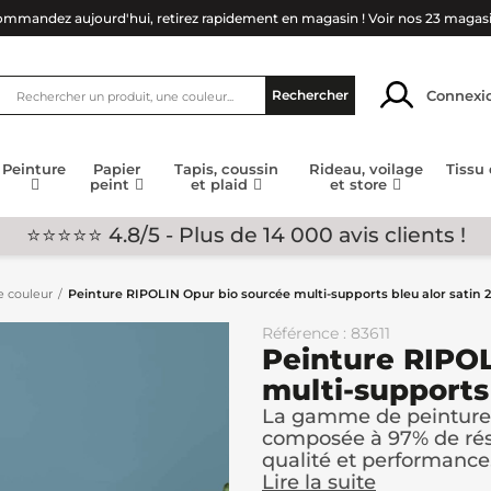
mmandez aujourd'hui, retirez rapidement en magasin !
Voir nos 23 magas
Connexi
Rechercher
Peinture
Papier
Tapis, coussin
Rideau, voilage
Tissu
peint
et plaid
et store
⭐⭐⭐⭐⭐ 4.8/5 - Plus de 14 000 avis clients !
e couleur
Peinture RIPOLIN Opur bio sourcée multi-supports bleu alor satin 
Référence : 83611
Peinture RIPOL
multi-supports 
La gamme de peinture R
composée à 97% de rési
qualité et performance.
Lire la suite