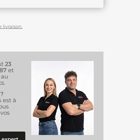
 livraison.
st
23
987
et
au
s.
 ?
s est à
ous
vos
 expert