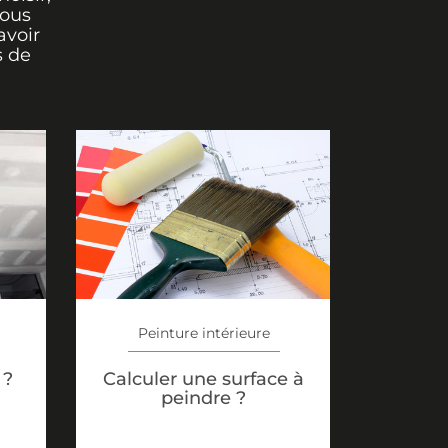
vous
avoir
s de
Peinture intérieure
Calculer une surface à
 ?
peindre ?