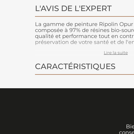
L'AVIS DE L'EXPERT
La gamme de peinture Ripolin Opur c
composée à 97% de résines bio-sourc
qualité et performance tout en contr
préservation de votre santé et de l'
pour toutes les pièces de la maiso
Lire la suite
un lessivage après 3 semaines de po
CARACTÉRISTIQUES
Bi
conse