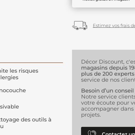
Estimez vos frais de
Décor Discount, c'e
magasins depuis 1
ite les risques
plus de 200 experts
llergies
service de nos client
nocouche
Besoin d’un conseil
Notre service client
votre écoute pour v
sivable
accompagner dans 
projets.
toyage des outils à
au
Contactez un