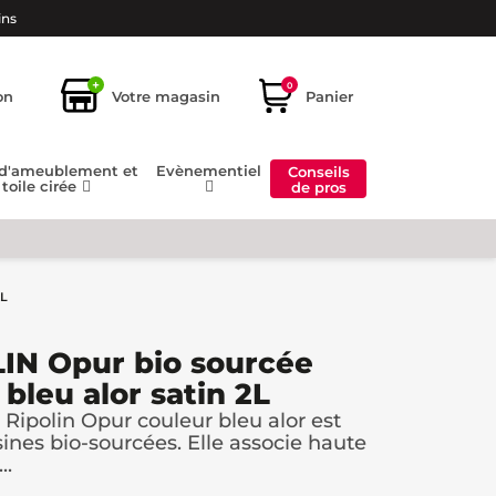
ins
+
0
on
Votre magasin
Panier
 d'ameublement et
Evènementiel
Conseils
toile cirée
de pros
2L
IN Opur bio sourcée
bleu alor satin 2L
ipolin Opur couleur bleu alor est
nes bio-sourcées. Elle associe haute
..