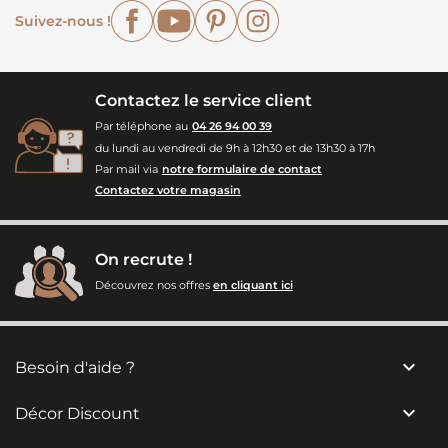
Facebook
YouTube
Pinterest
Instagram
Suivez-nous !
Contactez le service client
Par téléphone au
04 26 94 00 39
du lundi au vendredi de 9h à 12h30 et de 13h30 à 17h
Par mail via
notre formulaire de contact
Contactez votre magasin
On recrute !
Découvrez nos offres
en cliquant ici

Besoin d'aide ?

Décor Discount