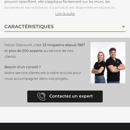
pouvoir opacifiant, elle s'applique facilement sur les murs, les
boiseries et les radiateurs. Ce produit est disponible en plusieurs
teintes et en blanc.
Lire la suite
CARACTÉRISTIQUES
Décor Discount, c'est
23 magasins depuis 1987
et
plus de 200 experts
au service de nos
clients.
Besoin d’un conseil ?
Notre service clients est à votre écoute pour
vous accompagner dans vos projets.
Contactez un expert