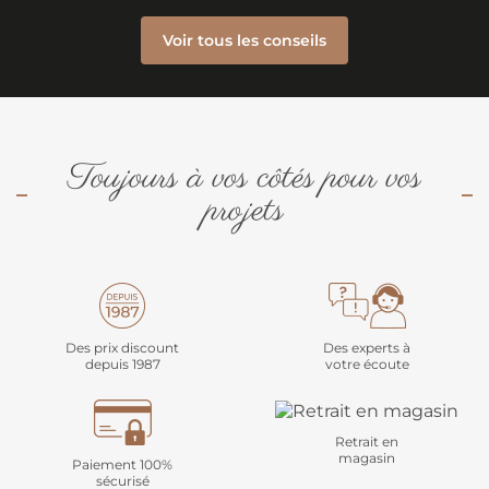
Voir tous les conseils
Toujours à vos côtés pour vos
projets
Des prix discount
Des experts à
depuis 1987
votre écoute
Retrait en
magasin
Paiement 100%
sécurisé