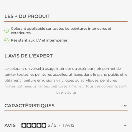
LES + DU PRODUIT
Colorant applicable sur toutes les peintures intérieures et
extérieures
Résistant aux UV et intempéries
L'AVIS DE L'EXPERT
Le colorant universel à usage intérieur ou extérieur noir permet de
teinter toutes les peintures usuelles, utilisées dans le grand public et le
bâtiment : peiture émulsions vinyliques ou acryliques, peintures
mates, satinées brillantes, peintures à l'huile … Tous ces colorants sont
solides à la lumière et aux intempéries. Seules les couleurs jaune,
Lire la suite
rouge, vert et orange ne sont pas recommandées à l'extérieur
lorsqu'elles sont utilisées dans les teintes pastel.
CARACTÉRISTIQUES
AVIS
5
/
5
-
1
AVIS