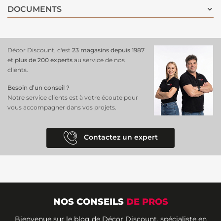
DOCUMENTS
Décor Discount, c'est
23 magasins depuis 1987
et
plus de 200 experts
au service de nos
clients.
Besoin d’un conseil ?
Notre service clients est à votre écoute pour
vous accompagner dans vos projets.
Contactez un expert
NOS CONSEILS
DE PROS
Bienvenue sur le blog de Décor Discount, spécialiste en