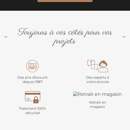
Toujours à vos côtés pour vos
projets
Des prix discount
Des experts à
depuis 1987
votre écoute
Retrait en
magasin
Paiement 100%
sécurisé