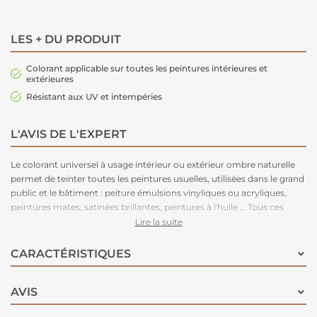
LES + DU PRODUIT
Colorant applicable sur toutes les peintures intérieures et
extérieures
Résistant aux UV et intempéries
L'AVIS DE L'EXPERT
Le colorant universel à usage intérieur ou extérieur ombre naturelle
permet de teinter toutes les peintures usuelles, utilisées dans le grand
public et le bâtiment : peiture émulsions vinyliques ou acryliques,
peintures mates, satinées brillantes, peintures à l'huile … Tous ces
colorants sont solides à la lumière et aux intempéries. Seules les
Lire la suite
couleurs jaune, rouge, vert et orange ne sont pas recommandées à
l'extérieur lorsqu'elles sont utilisées dans les teintes pastel.
CARACTÉRISTIQUES
AVIS