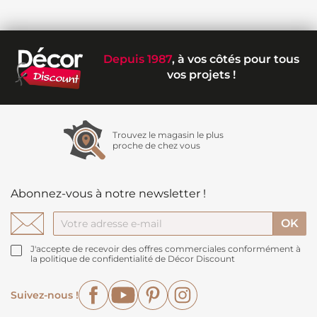
Depuis 1987
, à vos côtés pour tous
vos projets !
Trouvez le magasin le plus
proche de chez vous
Abonnez-vous à notre newsletter !
J'accepte de recevoir des offres commerciales conformément à
la politique de confidentialité de Décor Discount
Facebook
YouTube
Pinterest
Instagram
Suivez-nous !