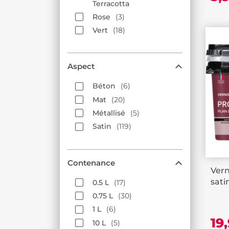
Terracotta
Rose
3
Vert
18
Aspect
Béton
6
Mat
20
Métallisé
5
Satin
119
Contenance
Vern
sati
0.5 L
17
0.75 L
30
1 L
6
19
10 L
5