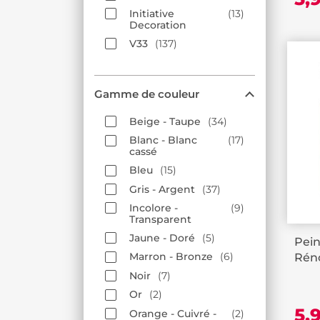
Initiative
13
Decoration
V33
137
Gamme de couleur
Beige - Taupe
34
Blanc - Blanc
17
cassé
Bleu
15
Gris - Argent
37
Incolore -
9
Transparent
Jaune - Doré
5
Pein
Marron - Bronze
6
Réno
Noir
7
Or
2
5,
Orange - Cuivré -
2