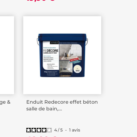
age &
Enduit Redecore effet béton
salle de bain,...
4
/
5
-
1
avis