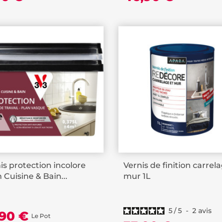
is protection incolore
Vernis de finition carrel
n Cuisine & Bain...
mur 1L
5
/
5
-
2
avis
,90 €
Le Pot