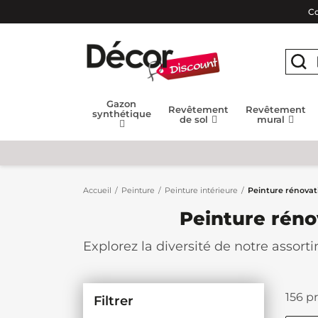
Co
Gazon
Revêtement
Revêtement
synthétique
de sol
mural
Accueil
Peinture
Peinture intérieure
Peinture rénovati
Peinture rénov
Explorez la diversité de notre assor
pratique pour rafraîchir l'apparence
Offrant une alternative rapide et éc
156 pr
Filtrer
murs carrelés en un clin d'œil. Avec 
goûts et donnez une nouvelle vie à v