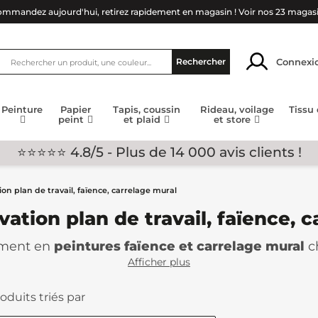
mmandez aujourd'hui, retirez rapidement en magasin !
Voir nos 23 magas
Connexi
Rechercher
Peinture
Papier
Tapis, coussin
Rideau, voilage
Tissu
peint
et plaid
et store
⭐⭐⭐⭐⭐ 4.8/5 - Plus de 14 000 avis clients !
on plan de travail, faïence, carrelage mural
ation plan de travail, faïence, 
timent en
peintures faïence et carrelage mural
c
 des carreaux de votre salle de bain ou de votre c
Afficher plus
onomique, notre sélection de peintures vous perme
oduits triés par
une variété étendue de couleurs et de finitions, p
otre intérieur sans vous préoccuper des tracas lié