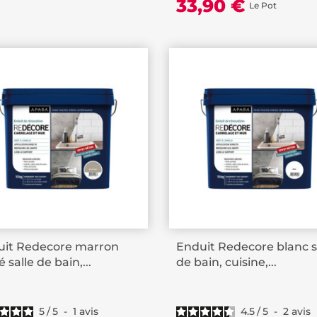
33,90 €
Le Pot
uit Redecore marron
Enduit Redecore blanc s
 salle de bain,...
de bain, cuisine,...
5
/
5
-
1
avis
4.5
/
5
-
2
avis