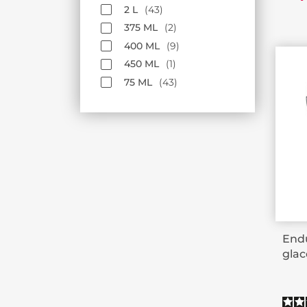
2 L
43
375 ML
2
400 ML
9
450 ML
1
75 ML
43
End
glacé