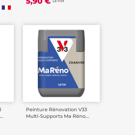
5,90 €
Le Pot
3
Peinture Rénovation V33
..
Multi-Supports Ma Réno...