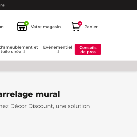
ins
+
0
on
Votre magasin
Panier
 d'ameublement et
Evènementiel
Conseils
toile cirée
de pros
carrelage mural
hez Décor Discount, une solution
uisine sans engager de
gros travaux
.
t de transformer l'aspect de vos
ersonnalisez votre espace selon vos
s aux rénovations.