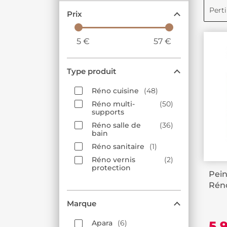
Chez Décor Discount, nous mettons à
Pert
Prix
réaliser des changements significatif
faïence et carrelage mural
en fait 
simple et efficace de moderniser vot
5
€
57
€
Type produit
Réno cuisine
48
Réno multi-
50
supports
Réno salle de
36
bain
Réno sanitaire
1
Réno vernis
2
protection
Pein
Réno
Marque
5,
Apara
6