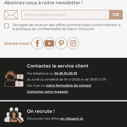
Abonnez-vous à notre newsletter !
J'accepte de recevoir des offres commerciales conformément à
la politique de confidentialité de Décor Discount
Facebook
YouTube
Pinterest
Instagram
Suivez-nous !
Contactez le service client
Par téléphone au
04 26 94 00 39
du lundi au vendredi de 9h à 12h30 et de 13h30 à 17h
Par mail via
notre formulaire de contact
Contactez votre magasin
On recrute !
Découvrez nos offres
en cliquant ici