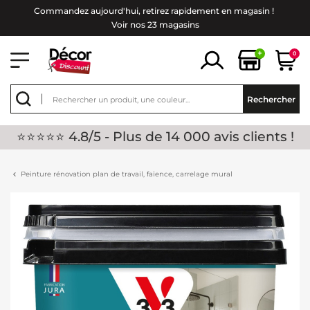
Commandez aujourd'hui, retirez rapidement en magasin !
Voir nos 23 magasins
+
0
Rechercher
⭐⭐⭐⭐⭐ 4.8/5 - Plus de 14 000 avis clients !
Peinture rénovation plan de travail, faïence, carrelage mural