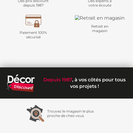
Des prix discount
Des experts à
depuis 1987
votre écoute
Retrait en
magasin
Paiement 100%
sécurisé
Depuis 1987
, à vos côtés pour tous
vos projets !
Trouvez le magasin le plus
proche de chez vous