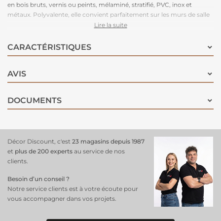
en bois bruts, vernis ou peints, mélaminé, stratifié, PVC, inox et
métaux. Polyvalente, elle convient parfaitement sur les murs de salle
de bain y compris l'intérieur de douche carrelé et s'appliquera sur de
Lire la suite
la faïence, du carrelage mural, mistel, brique de verre, boiserie... Cette
peinture présente une haute résistance à l'eau grâce à sa protection
CARACTÉRISTIQUES
imperméable et pourra s'appliquer directement sur la faïence et les
meubles. Facile d'entretien et d'application. Tendu parfait. Séchage
AVIS
entre deux couches : 6 heures. Séchage complet en 48 heures avant
la première.
DOCUMENTS
Décor Discount, c'est
23 magasins depuis 1987
et
plus de 200 experts
au service de nos
clients.
Besoin d’un conseil ?
Notre service clients est à votre écoute pour
vous accompagner dans vos projets.