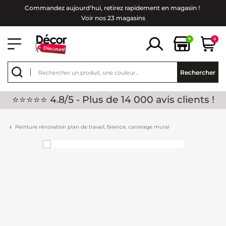
Commandez aujourd'hui, retirez rapidement en magasin !
Voir nos 23 magasins
+
0
Rechercher
⭐⭐⭐⭐⭐ 4.8/5 - Plus de 14 000 avis clients !
Peinture rénovation plan de travail, faïence, carrelage mural