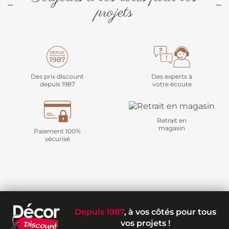
projets
Des prix discount
Des experts à
depuis 1987
votre écoute
Retrait en
magasin
Paiement 100%
sécurisé
Depuis 1987
, à vos côtés pour tous
vos projets !