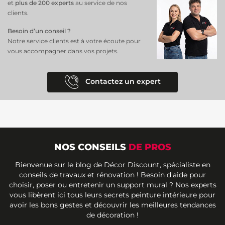
et
plus de 200 experts
au service de nos
clients.
Besoin d’un conseil ?
Notre service clients est à votre écoute pour
vous accompagner dans vos projets.
Contactez un expert
NOS CONSEILS
DE PROS
Bienvenue sur le blog de Décor Discount, spécialiste en
conseils de travaux et rénovation ! Besoin d'aide pour
choisir, poser ou entretenir un support mural ? Nos experts
vous libèrent ici tous leurs secrets peinture intérieure pour
avoir les bons gestes et découvrir les meilleures tendances
de décoration !