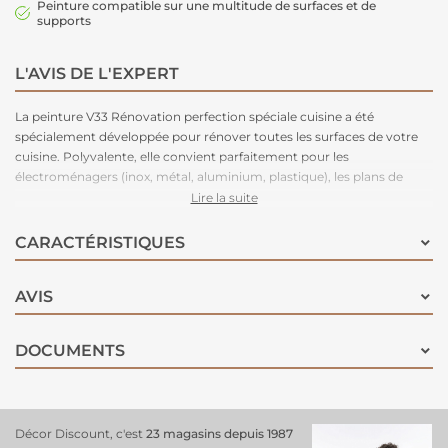
Peinture compatible sur une multitude de surfaces et de
supports
L'AVIS DE L'EXPERT
La peinture V33 Rénovation perfection spéciale cuisine a été
spécialement développée pour rénover toutes les surfaces de votre
cuisine. Polyvalente, elle convient parfaitement pour les
électroménagers (inox, métal, aluminium, plastique), les plans de
travail (bois vernis, mélaminé, stratifié, carrelage), crédences
Lire la suite
(carrelage, verre, inox), meubles de cuisine (bois brut, vernis, peints,
mélaminé). Cette peinture présente une haute résistance aux rayures
CARACTÉRISTIQUES
et aux chocs. Elle est très adhérente sans passage d'une sous-couche
au préalable. Son tendu est parfait. Facile d'entretien et d'application.
AVIS
Séchage entre deux couches : 6 heures. Séchage complet en 24
heures.
DOCUMENTS
Décor Discount, c'est
23 magasins depuis 1987