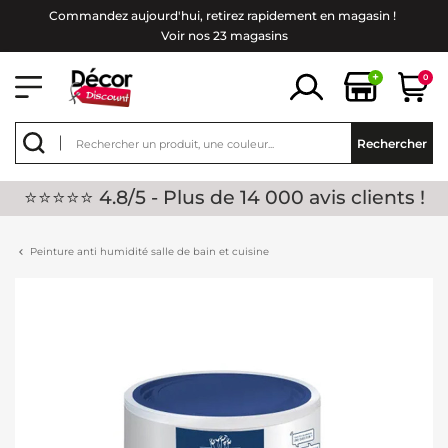
Commandez aujourd'hui, retirez rapidement en magasin !
Voir nos 23 magasins
+
0
Rechercher
⭐⭐⭐⭐⭐ 4.8/5 - Plus de 14 000 avis clients !
Peinture anti humidité salle de bain et cuisine