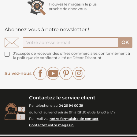
Trouvez le magasin le plus
proche de chez vous
Abonnez-vous à notre newsletter !
J'accepte de recevoir des offres commerciales conformément à
la politique de confidentialité de Décor Discount
Facebook
YouTube
Pinterest
Instagram
Suivez-nous !
Contactez le service client
Par téléphone au
04 26 94 00 39
du lundi au vendredi de 9h à 12h30 et de 13h30 à 17h
Par mail via
notre formulaire de contact
Contactez votre magasin