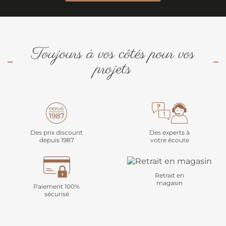
Toujours à vos côtés pour vos
projets
Des prix discount
Des experts à
depuis 1987
votre écoute
Retrait en
magasin
Paiement 100%
sécurisé