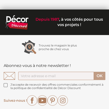
Depuis 1987
, à vos côtés pour tous
vos projets !
Trouvez le magasin le plus
proche de chez vous
Abonnez-vous à notre newsletter !
J'accepte de recevoir des offres commerciales conformément à
la politique de confidentialité de Décor Discount
Facebook
YouTube
Pinterest
Instagram
Suivez-nous !