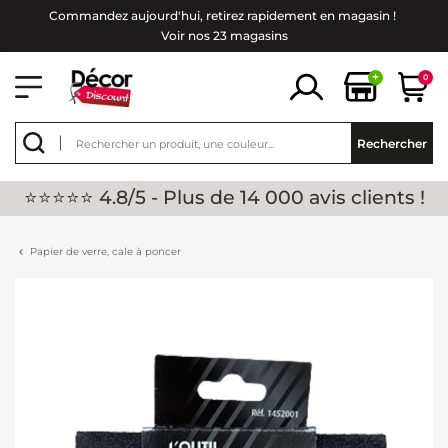
Commandez aujourd'hui, retirez rapidement en magasin !
Voir nos 23 magasins
+
0
Rechercher
⭐⭐⭐⭐⭐ 4.8/5 - Plus de 14 000 avis clients !
Papier de verre, cale à poncer