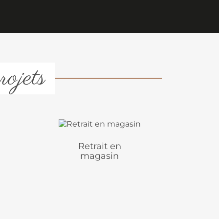
rojets
Retrait en
magasin