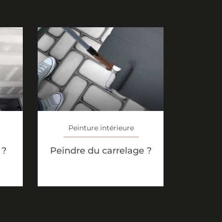
Peinture intérieure
 ?
Peindre du carrelage ?