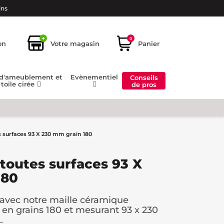
ins
+
0
on
Votre magasin
Panier
 d'ameublement et
Evènementiel
Conseils
toile cirée
de pros
s surfaces 93 X 230 mm grain 180
 toutes surfaces 93 X
180
l avec notre maille céramique
 en grains 180 et mesurant 93 x 230
.