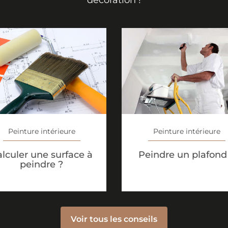
décoration !
Peinture intérieure
Peinture intérieure
lculer une surface à
Peindre un plafond
peindre ?
Voir tous les conseils