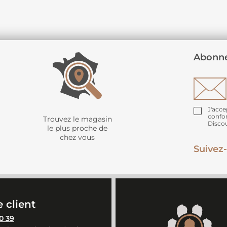
Abonne
J'acce
confo
Trouvez le magasin
Disco
le plus proche de
chez vous
Suivez-
 client
0 39