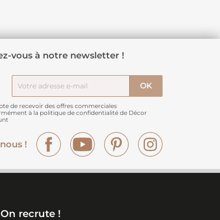
z-vous à notre newsletter !
pte de recevoir des offres commerciales
rmément à
la politique de confidentialité de Décor
unt
Facebook
YouTube
Pinterest
Instagram
nous !
On recrute !