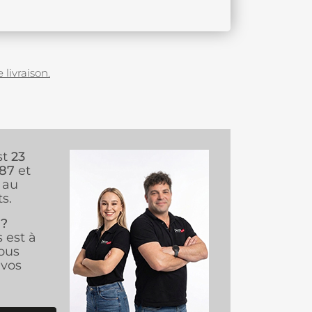
 livraison.
st
23
987
et
au
s.
 ?
s est à
ous
vos