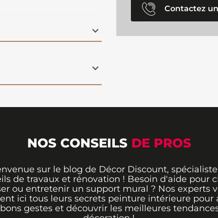
e céramique
Contactez un
NOS CONSEILS
DE PROS
envenue sur le blog de Décor Discount, spécialiste
ils de travaux et rénovation ! Besoin d'aide pour ch
er ou entretenir un support mural ? Nos experts 
rent ici tous leurs secrets peinture intérieure pour 
 bons gestes et découvrir les meilleures tendance