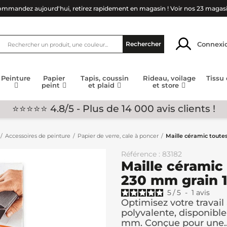
mmandez aujourd'hui, retirez rapidement en magasin !
Voir nos 23 magas
Connexi
Rechercher
Peinture
Papier
Tapis, coussin
Rideau, voilage
Tissu
peint
et plaid
et store
⭐⭐⭐⭐⭐ 4.8/5 - Plus de 14 000 avis clients !
Accessoires de peinture
Papier de verre, cale à poncer
Maille céramic toute
Référence : 83182
Maille céramic
230 mm grain 
5
/
5
-
1
avis
Optimisez votre travai
polyvalente, disponible
mm. Conçue pour une..