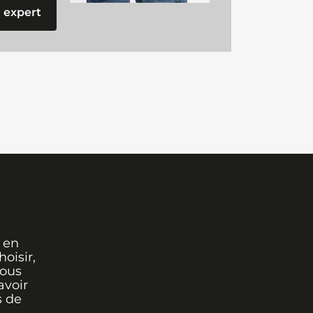
 expert
 en
oisir,
vous
avoir
s de