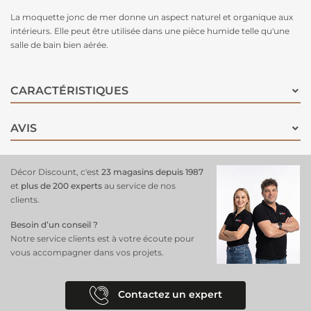
La moquette jonc de mer donne un aspect naturel et organique aux
intérieurs. Elle peut être utilisée dans une pièce humide telle qu'une
salle de bain bien aérée.
CARACTÉRISTIQUES
AVIS
Décor Discount, c'est
23 magasins depuis 1987
et
plus de 200 experts
au service de nos
clients.
Besoin d’un conseil ?
Notre service clients est à votre écoute pour
vous accompagner dans vos projets.
Contactez un expert