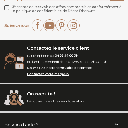
J'accepte de recevoir des offres commerciales conformément à
la politique de confidentialité de Décor Discount
Facebook
YouTube
Pinterest
Instagram
Suivez-nous !
Contactez le service client
Par téléphone au
04 26 94 00 39
du lundi au vendredi de 9h à 12h30 et de 13h30 à 17h
Par mail via
notre formulaire de contact
Contactez votre magasin
On recrute !
Découvrez nos offres
en cliquant ici

Besoin d'aide ?