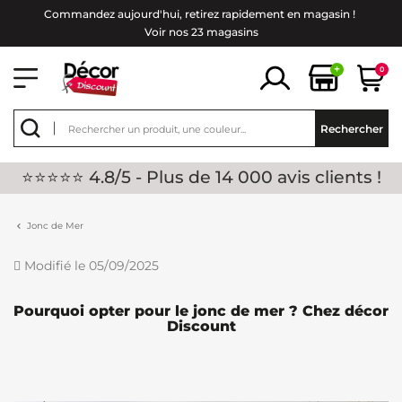
Commandez aujourd'hui, retirez rapidement en magasin !
Voir nos 23 magasins
+
0
Rechercher
⭐⭐⭐⭐⭐ 4.8/5 - Plus de 14 000 avis clients !
Jonc de Mer
Modifié le 05/09/2025
Pourquoi opter pour le jonc de mer ? Chez décor
Discount