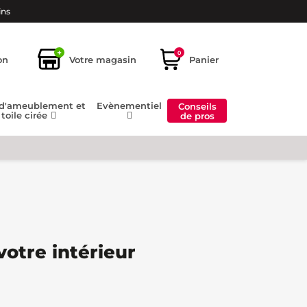
ins
+
0
on
Votre magasin
Panier
 d'ameublement et
Evènementiel
Conseils
toile cirée
de pros
votre intérieur