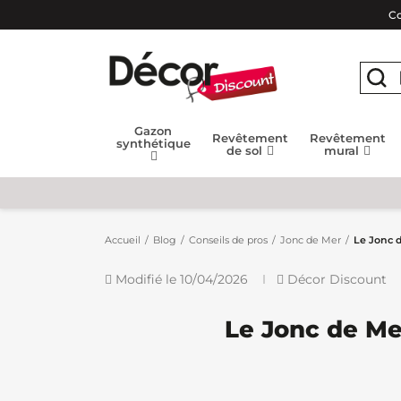
Co
Gazon
Revêtement
Revêtement
synthétique
de sol
mural
Accueil
Blog
Conseils de pros
Jonc de Mer
Le Jonc d
Modifié le 10/04/2026
Décor Discount
Le Jonc de Mer