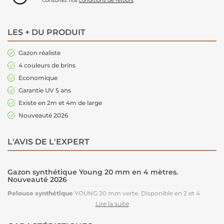
Consultez nos
conditions de retours
LES + DU PRODUIT
Gazon réaliste
4 couleurs de brins
Economique
Garantie UV 5 ans
Existe en 2m et 4m de large
Nouveauté 2026
L'AVIS DE L'EXPERT
Gazon synthétique Young 20 mm en 4 mètres.
Nouveauté 2026
Pelouse synthétique
YOUNG 20 mm verte. Disponible en 2 et 4
mètres. Avec son aspect réaliste et ses 4 couleurs de brins, il saura
Lire la suite
apporter un coin de verdure agréable à votre jardin. Comme tous nos
gazons synthétiques
, c’est le
gazon économique
par excellence