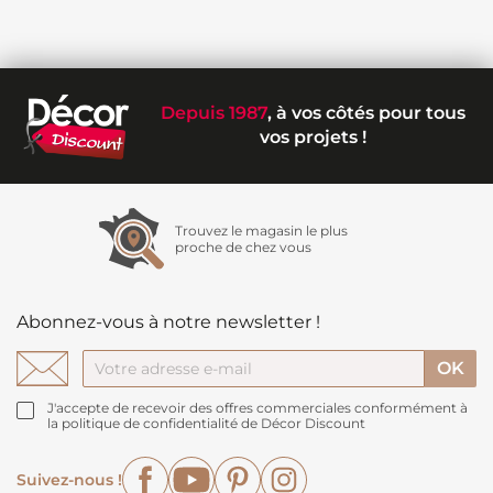
Depuis 1987
, à vos côtés pour tous
vos projets !
Trouvez le magasin le plus
proche de chez vous
Abonnez-vous à notre newsletter !
J'accepte de recevoir des offres commerciales conformément à
la politique de confidentialité de Décor Discount
Facebook
YouTube
Pinterest
Instagram
Suivez-nous !