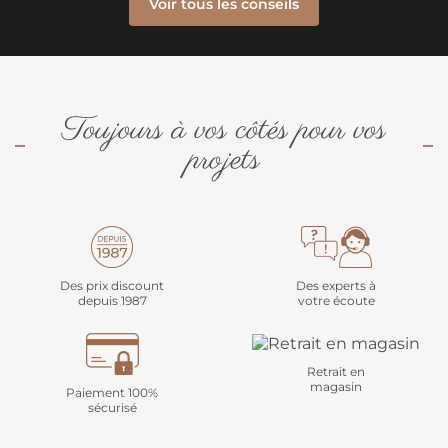
Voir tous les conseils
Toujours à vos côtés pour vos
projets
Des prix discount
Des experts à
depuis 1987
votre écoute
Retrait en
magasin
Paiement 100%
sécurisé