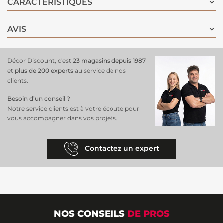
CARACTÉRISTIQUES
pour donner un coup de frais à votre extérieur !
AVIS
Décor Discount, c'est
23 magasins depuis 1987
et
plus de 200 experts
au service de nos
clients.
Besoin d’un conseil ?
Notre service clients est à votre écoute pour
vous accompagner dans vos projets.
Contactez un expert
NOS CONSEILS
DE PROS