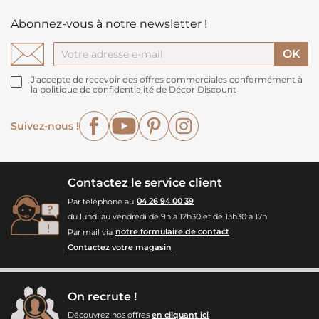
Abonnez-vous à notre newsletter !
J'accepte de recevoir des offres commerciales conformément à
la politique de confidentialité de Décor Discount
Facebook
YouTube
Pinterest
Instagram
Suivez-nous !
Contactez le service client
Par téléphone au
04 26 94 00 39
du lundi au vendredi de 9h à 12h30 et de 13h30 à 17h
Par mail via
notre formulaire de contact
Contactez votre magasin
On recrute !
Découvrez nos offres
en cliquant ici