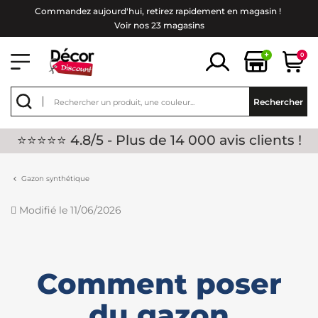
Commandez aujourd'hui, retirez rapidement en magasin !
Voir nos 23 magasins
+
0
Rechercher
⭐⭐⭐⭐⭐ 4.8/5 - Plus de 14 000 avis clients !
Gazon synthétique
Modifié le 11/06/2026
Comment poser
du gazon