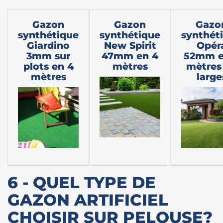
Gazon
Gazon
Gazo
synthétique
synthétique
synthét
Giardino
New Spirit
Opér
3mm sur
47mm en 4
52mm e
plots en 4
mètres
mètres
mètres
large
6 - QUEL TYPE DE
GAZON ARTIFICIEL
CHOISIR SUR PELOUSE?