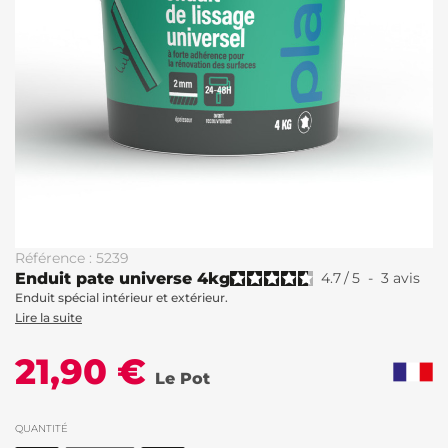
Référence : 5239
Enduit pate universe 4kg
4.7
/
5
-
3
avis
Enduit spécial intérieur et extérieur.
Lire la suite
21,90 €
Le Pot
QUANTITÉ