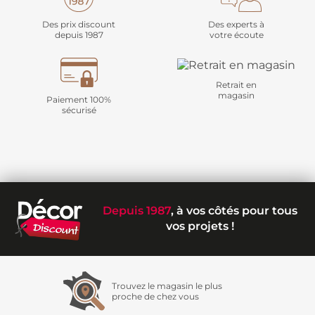
Des prix discount
Des experts à
depuis 1987
votre écoute
Retrait en
magasin
Paiement 100%
sécurisé
Depuis 1987
, à vos côtés pour tous
vos projets !
Trouvez le magasin le plus
proche de chez vous