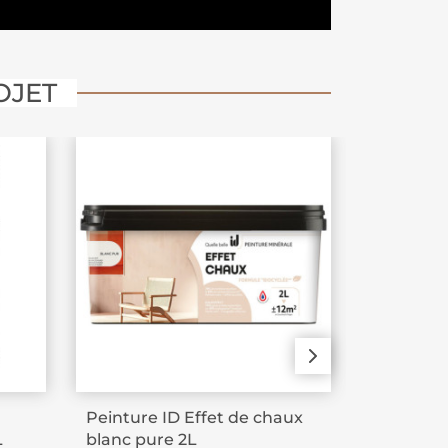
OJET
Peinture ID Effet de chaux
Peinture
L
blanc pure 2L
façade 2 e