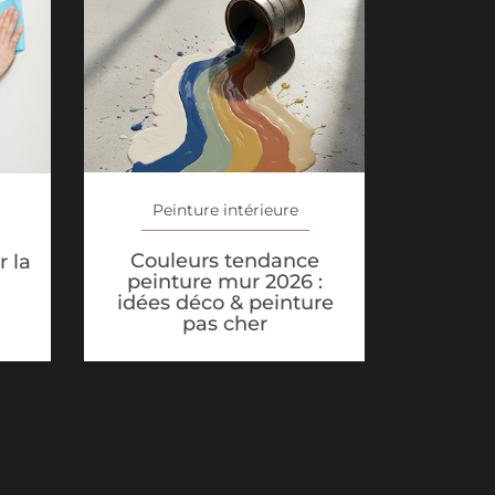
Peinture intérieure
Couleurs tendance
 la
peinture mur 2026 :
idées déco & peinture
pas cher