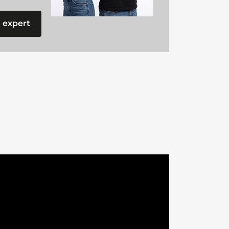
 expert