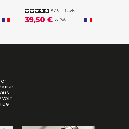
5
/
5
-
1
avis
52,50
39,50 €
Le Pot
 en
oisir,
vous
avoir
s de