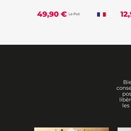
49,90 €
12
Le Pot
Bi
conse
pos
libè
les