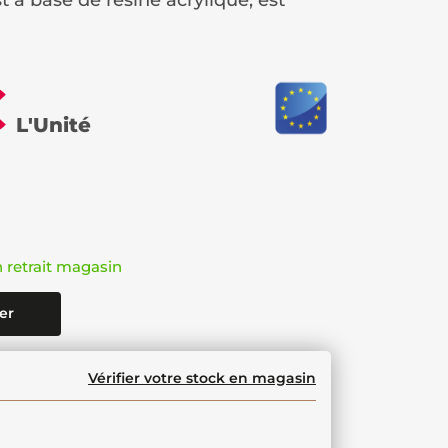
 à base de résine acrylique, est
€
L'Unité
n retrait magasin
er
Vérifier votre stock en magasin