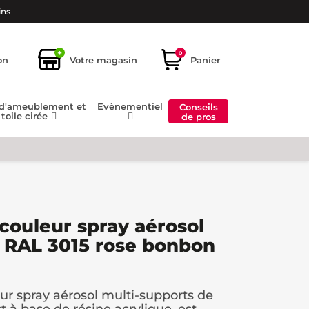
ins
+
0
on
Votre magasin
Panier
 d'ameublement et
Evènementiel
Conseils
toile cirée
de pros
 couleur spray aérosol
 RAL 3015 rose bonbon
eur spray aérosol multi-supports de