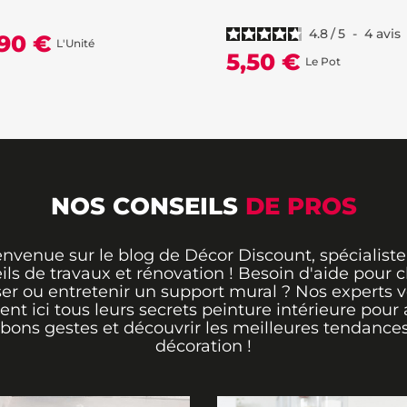
4.8
/
5
-
4
avis
,90 €
L'Unité
5,50 €
Le Pot
NOS CONSEILS
DE PROS
envenue sur le blog de Décor Discount, spécialiste
ils de travaux et rénovation ! Besoin d'aide pour ch
er ou entretenir un support mural ? Nos experts 
rent ici tous leurs secrets peinture intérieure pour 
 bons gestes et découvrir les meilleures tendance
décoration !