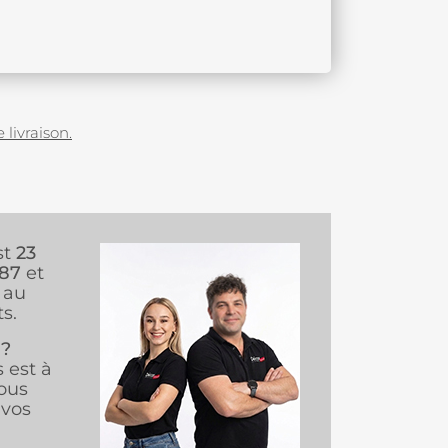
 livraison.
st
23
987
et
au
s.
 ?
s est à
ous
vos