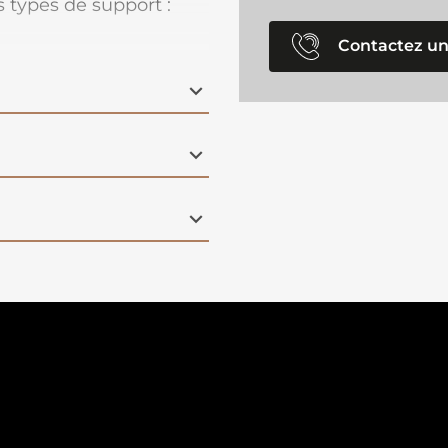
es types de support :
Contactez un