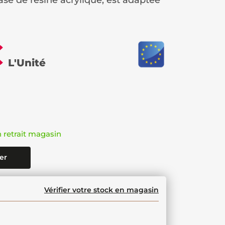
base de résine acrylique, est adaptée
€
L'Unité
n retrait magasin
er
Vérifier votre stock en magasin