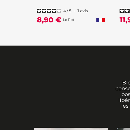
4
/
5
-
1
avis
8,90 €
11
Le Pot
Bi
conse
pos
libè
les