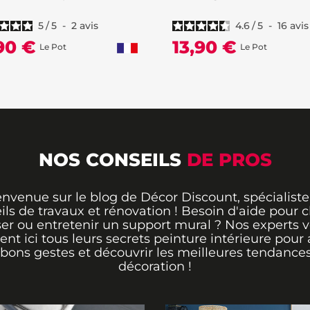
5
/
5
-
2
avis
4.6
/
5
-
16
avis
,90 €
13,90 €
Le Pot
Le Pot
NOS CONSEILS
DE PROS
envenue sur le blog de Décor Discount, spécialiste
ils de travaux et rénovation ! Besoin d'aide pour ch
er ou entretenir un support mural ? Nos experts 
rent ici tous leurs secrets peinture intérieure pour 
 bons gestes et découvrir les meilleures tendance
décoration !