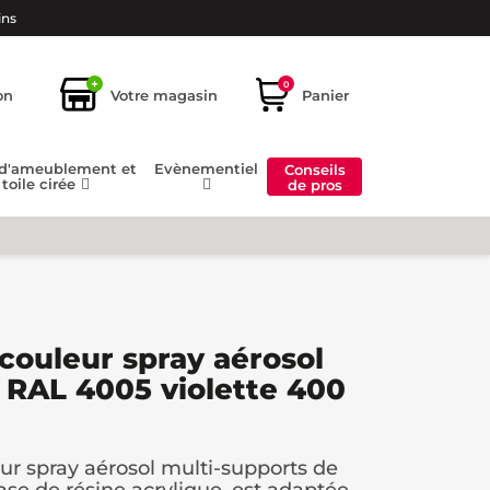
ins
+
0
on
Votre magasin
Panier
 d'ameublement et
Evènementiel
Conseils
toile cirée
de pros
 couleur spray aérosol
 RAL 4005 violette 400
eur spray aérosol multi-supports de