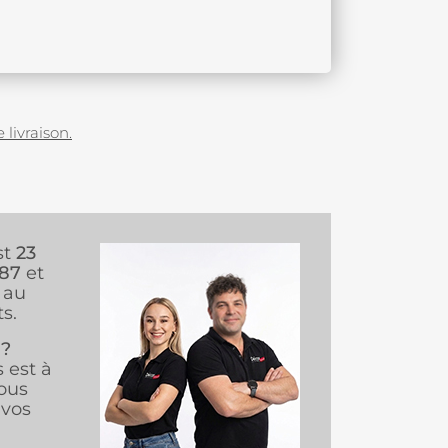
 livraison.
st
23
987
et
au
s.
 ?
s est à
ous
vos