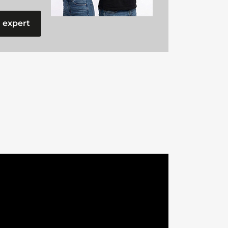
 expert