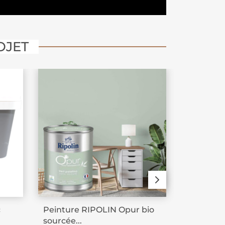
OJET
-15%
c
Peinture RIPOLIN Opur bio
Peinture 
sourcée...
2L