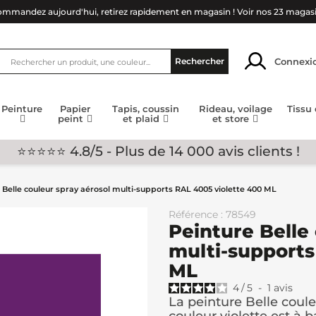
mmandez aujourd'hui, retirez rapidement en magasin !
Voir nos 23 magas
Connexi
Rechercher
Peinture
Papier
Tapis, coussin
Rideau, voilage
Tissu
peint
et plaid
et store
⭐⭐⭐⭐⭐ 4.8/5 - Plus de 14 000 avis clients !
 Belle couleur spray aérosol multi-supports RAL 4005 violette 400 ML
Référence : 78549
Peinture Belle
multi-supports
ML
4
/
5
-
1
avis
La peinture Belle coul