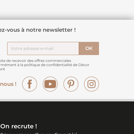
z-vous à notre newsletter !
pte de recevoir des offres commerciales
rmément à
la politique de confidentialité de Décor
unt
Facebook
YouTube
Pinterest
Instagram
nous !
On recrute !