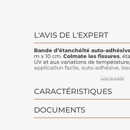
L'AVIS DE L'EXPERT
Bande d’étanchéité
auto-adhésiv
m x 10 cm.
Colmate les fissures
, ét
UV et aux variations de température,
application facile, auto-adhésive. Is
DIP Étanch®, cette bande auto-adhé
Lire la suite
couleur terre cuite
colmate les fiss
d’effectuer toutes vos petites répara
CARACTÉRISTIQUES
étanchéité instantanée
et sans effo
nécessite aucun outil spécifique ni
produit est destiné à toutes les surfa
horizontales (idéal pour les joints de
DOCUMENTS
raccordement de toiture, souches d
de toit, gouttières, terrasses, toits de
Extrêmement adhérente, même à froid