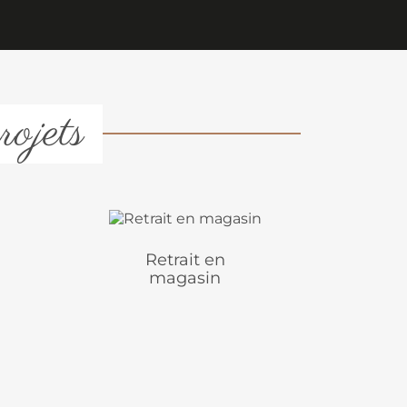
rojets
Retrait en
magasin