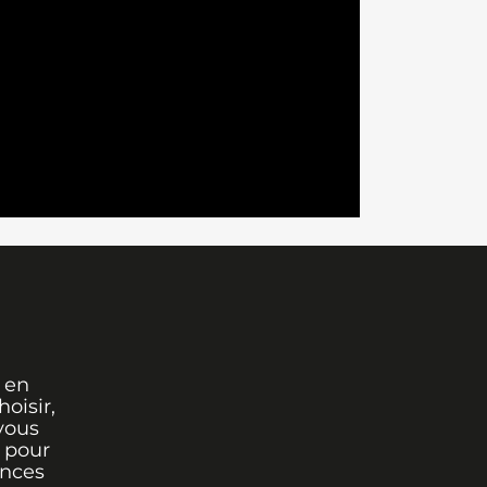
 en
oisir,
vous
r pour
ances