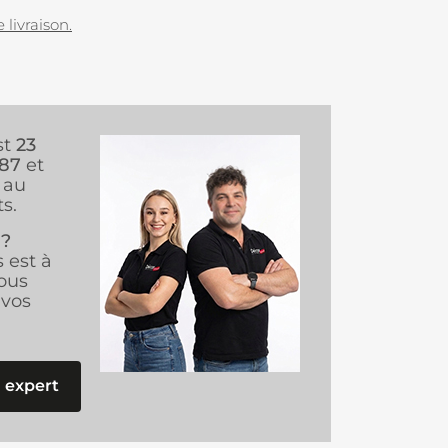
 livraison.
st
23
987
et
au
s.
 ?
s est à
ous
vos
 expert