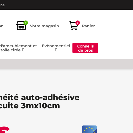
ins
+
0
on
Votre magasin
Panier
 d'ameublement et
Evènementiel
Conseils
toile cirée
de pros
m
éité auto-adhésive
 cuite 3mx10cm