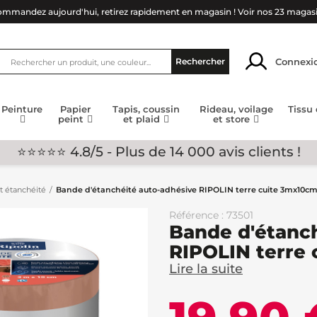
mmandez aujourd'hui, retirez rapidement en magasin !
Voir nos 23 magas
Connexi
Rechercher
Peinture
Papier
Tapis, coussin
Rideau, voilage
Tissu
peint
et plaid
et store
⭐⭐⭐⭐⭐ 4.8/5 - Plus de 14 000 avis clients !
et étanchéité
Bande d'étanchéité auto-adhésive RIPOLIN terre cuite 3mx10c
Référence : 73501
Bande d'étanch
RIPOLIN terre
Lire la suite