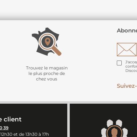
Abonne
J'acce
confo
Trouvez le magasin
Disco
le plus proche de
chez vous
Suivez-
 client
0 39
 12h30 et de 13h30 à 17h