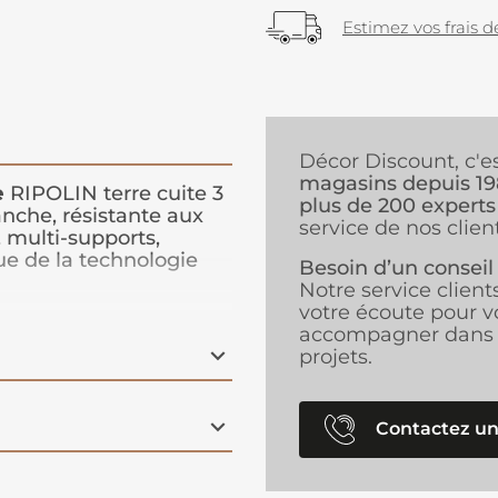
Estimez vos frais de
Décor Discount, c'e
magasins depuis 1
e
RIPOLIN terre cuite 3
plus de 200 experts
anche, résistante aux
service de nos client
 multi-supports,
sue de la technologie
Besoin d’un conseil
sive 3 m x 10 cm
Notre service client
ures
et permet
votre écoute pour v
tions pour une
accompagner dans 
rt. Pratique, elle ne
projets.
 temps de séchage. Ce
ces verticales ou
 liaison ou de
Contactez un
e cheminée ou fenêtres
 caravane, etc.).
, elle se colle sur