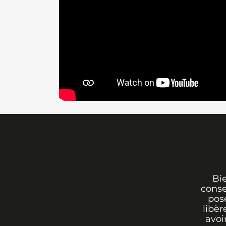
Bi
conse
pos
libèr
avoi