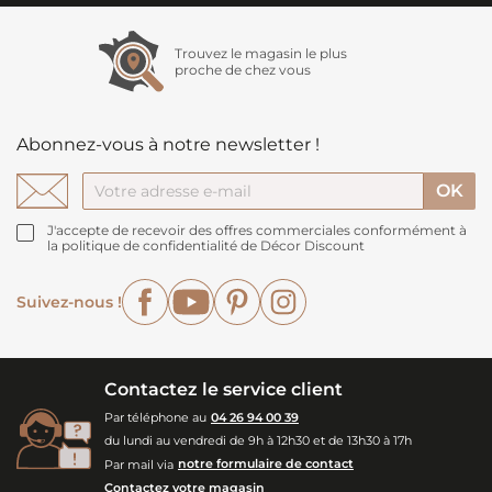
Trouvez le magasin le plus
proche de chez vous
Abonnez-vous à notre newsletter !
J'accepte de recevoir des offres commerciales conformément à
la politique de confidentialité de Décor Discount
Facebook
YouTube
Pinterest
Instagram
Suivez-nous !
Contactez le service client
Par téléphone au
04 26 94 00 39
du lundi au vendredi de 9h à 12h30 et de 13h30 à 17h
Par mail via
notre formulaire de contact
Contactez votre magasin