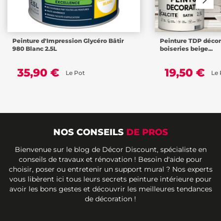
Peinture d'Impression Glycéro Bâtir
Peinture TDP décor
980 Blanc 2.5L
boiseries beige...
35,90 €
19,50 €
Le Pot
Le 
NOS CONSEILS
DE PROS
Bienvenue sur le blog de Décor Discount, spécialiste en
conseils de travaux et rénovation ! Besoin d'aide pour
choisir, poser ou entretenir un support mural ? Nos experts
vous libèrent ici tous leurs secrets peinture intérieure pour
avoir les bons gestes et découvrir les meilleures tendances
de décoration !