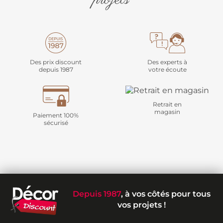
Des prix discount
Des experts à
depuis 1987
votre écoute
Retrait en
magasin
Paiement 100%
sécurisé
Depuis 1987
, à vos côtés pour tous
vos projets !