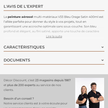
L'AVIS DE L'EXPERT
La
peinture aérosol
multi-matériaux V33 Bleu Orage Satin 400ml est
l’alliée parfaite pour donner du style à vos projets, tout en
garantissant une accroche optimale sans sous-couche. Son bleu
profond et élégant, au fini satiné, apporte une touche de caractère
aussi bien en intérieur qu’en extérieur. Ultra polyvalente, elle
Lire la suite
s’applique directement sur de nombreux supports : bois, métaux,
aluminium, PVC, galva, zinc ou cuivre, qu’ils soient bruts, peints,
CARACTÉRISTIQUES
vernis ou légèrement oxydés. Sa formule technique assure une
excellente résistance à la corrosion, une bonne souplesse pour le bois,
DOCUMENTS
et une adhérence renforcée sur les matériaux lisses. Grâce à son
format aérosol
, l’application est fluide, propre et maîtrisée, pour un
rendu net, uniforme et sans effort. Idéale pour
redonner vie à vos
meubles
, objets, portails, cadres ou menuiseries, la V33 Bleu Orage
combine esthétique et performance, sans compromis.
Décor Discount, c'est
23 magasins depuis 1987
et
plus de 200 experts
au service de nos
clients.
Besoin d’un conseil ?
Notre service clients est à votre écoute pour