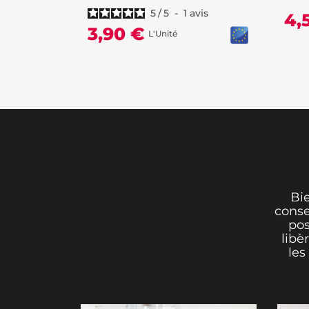
5
/
5
-
1
avis
4,
3,90 €
L'Unité
Bi
conse
pos
libè
les