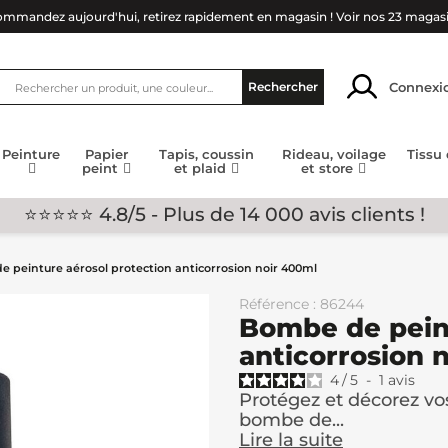
mmandez aujourd'hui, retirez rapidement en magasin !
Voir nos 23 magas
Connexi
Rechercher
Peinture
Papier
Tapis, coussin
Rideau, voilage
Tissu
peint
et plaid
et store
⭐⭐⭐⭐⭐ 4.8/5 - Plus de 14 000 avis clients !
 peinture aérosol protection anticorrosion noir 400ml
Référence : 86244
Bombe de peint
anticorrosion 
4
/
5
-
1
avis
Protégez et décorez vo
bombe de...
Lire la suite