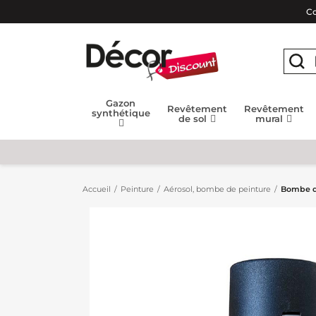
Co
Gazon
Revêtement
Revêtement
synthétique
de sol
mural
Accueil
Peinture
Aérosol, bombe de peinture
Bombe de