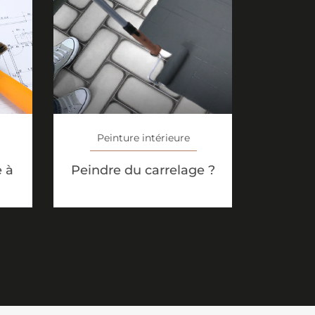
Peinture intérieure
e à
Peindre du carrelage ?