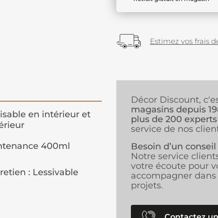
Estimez vos frais de
Décor Discount, c'e
magasins depuis 1
lisable en intérieur et
plus de 200 experts
érieur
service de nos client
ntenance 400ml
Besoin d’un conseil
Notre service client
votre écoute pour v
retien : Lessivable
accompagner dans 
projets.
Contactez un