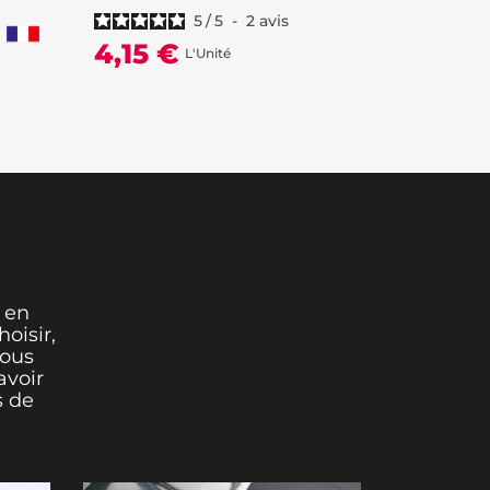
5
/
5
-
2
avis
4,15 €
2,25 
L'Unité
 en
oisir,
vous
avoir
s de