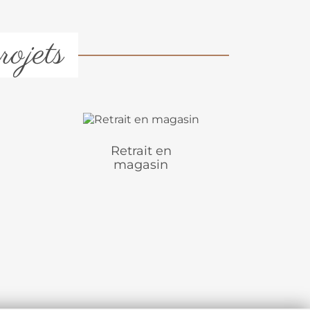
rojets
Retrait en
magasin