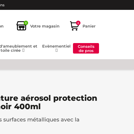
ins
+
0
on
Votre magasin
Panier
 d'ameublement et
Evènementiel
Conseils
toile cirée
de pros
ure aérosol protection
noir 400ml
s surfaces métalliques avec la