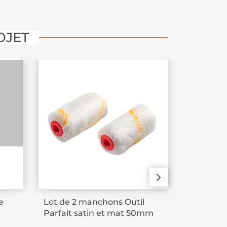
OJET
e
Lot de 2 manchons Outil
Pinceau
Parfait satin et mat 50mm