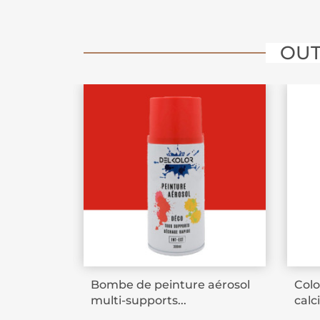
conditionnement pratique de 400ml 
efficacement vos projets sans surplu
OUT
Bombe de peinture aérosol
Colo
multi-supports...
calc