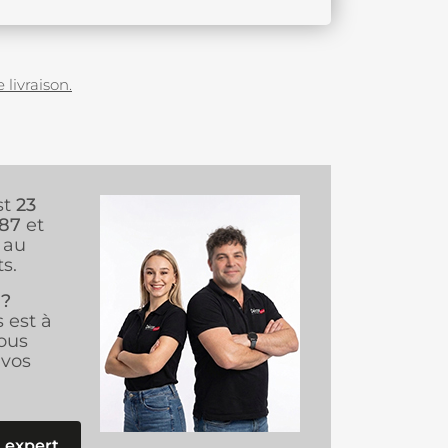
 livraison.
st
23
987
et
au
s.
 ?
s est à
ous
vos
 expert