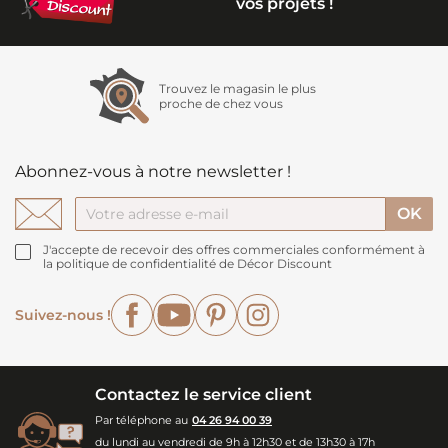
vos projets !
Trouvez le magasin le plus
proche de chez vous
Abonnez-vous à notre newsletter !
J'accepte de recevoir des offres commerciales conformément à
la politique de confidentialité de Décor Discount
Facebook
YouTube
Pinterest
Instagram
Suivez-nous !
Contactez le service client
Par téléphone au
04 26 94 00 39
du lundi au vendredi de 9h à 12h30 et de 13h30 à 17h