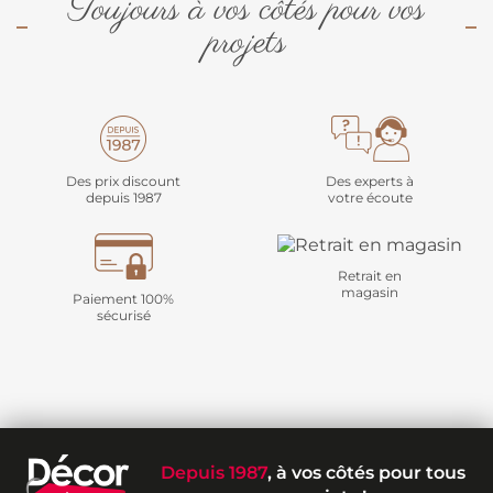
Toujours à vos côtés pour vos
projets
Des prix discount
Des experts à
depuis 1987
votre écoute
Retrait en
magasin
Paiement 100%
sécurisé
Depuis 1987
, à vos côtés pour tous