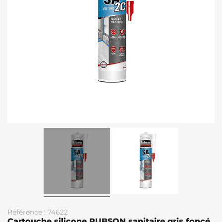
Référence : 74622
Cartouche silicone RUBSON sanitaire gris foncé