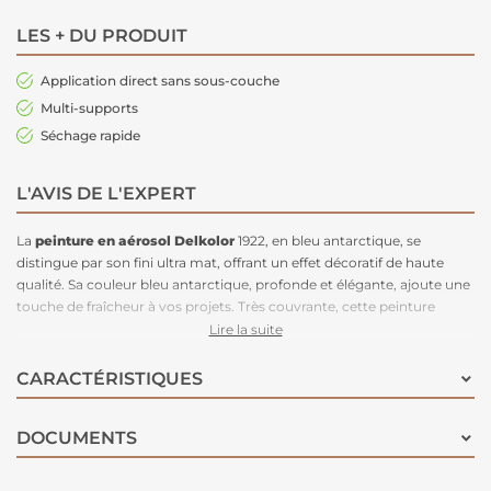
LES + DU PRODUIT
Application direct sans sous-couche
Multi-supports
Séchage rapide
L'AVIS DE L'EXPERT
La
peinture en aérosol Delkolor
1922, en bleu antarctique, se
distingue par son fini ultra mat, offrant un effet décoratif de haute
qualité. Sa couleur bleu antarctique, profonde et élégante, ajoute une
touche de fraîcheur à vos projets. Très couvrante, cette peinture
s'applique facilement et sans sous-couche sur
divers supports
, que
Lire la suite
ce soit pour peindre,
décorer ou revaloriser des surfaces
en
intérieur comme en extérieur. Idéale pour les objets de décoration, les
CARACTÉRISTIQUES
murs, les éléments en bois tels que les portes et les meubles, ainsi que
les supports en plastique, elle est particulièrement efficace pour les
DOCUMENTS
zones difficiles d'accès où un pinceau est impraticable. Le bouchon de
la bombe reflète fidèlement la couleur de la peinture, garantissant
ainsi une parfaite correspondance et évitant toute mauvaise surprise.