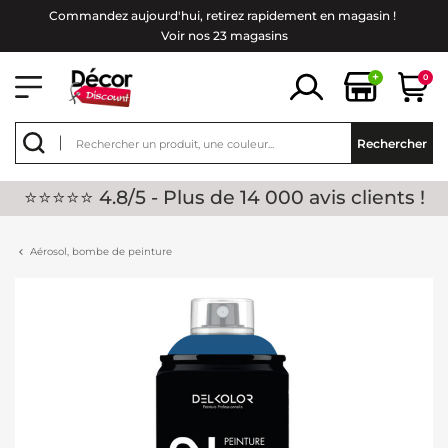
Commandez aujourd'hui, retirez rapidement en magasin !
Voir nos 23 magasins
+
0
Rechercher
⭐⭐⭐⭐⭐ 4.8/5 - Plus de 14 000 avis clients !
Aérosol, bombe de peinture