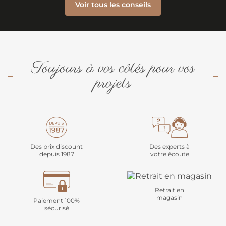
Voir tous les conseils
Toujours à vos côtés pour vos
projets
Des prix discount
Des experts à
depuis 1987
votre écoute
Retrait en
magasin
Paiement 100%
sécurisé