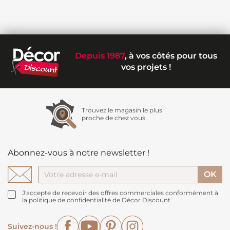
Depuis 1987
, à vos côtés pour tous
vos projets !
Trouvez le magasin le plus
proche de chez vous
Abonnez-vous à notre newsletter !
J'accepte de recevoir des offres commerciales conformément à
la politique de confidentialité de Décor Discount
Facebook
YouTube
Pinterest
Instagram
Suivez-nous !