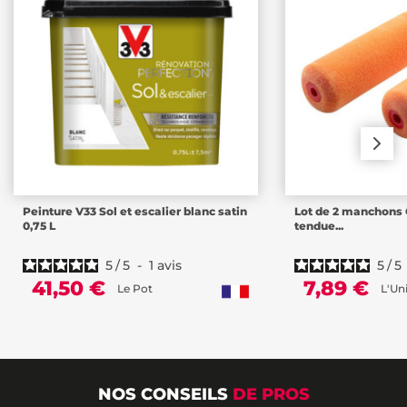
Peinture V33 Sol et escalier blanc satin
Lot de 2 manchons O
0,75 L
tendue...
5
/
5
-
1
avis
5
/
5
41,50 €
7,89 €
Le Pot
L'Un
NOS CONSEILS
DE PROS