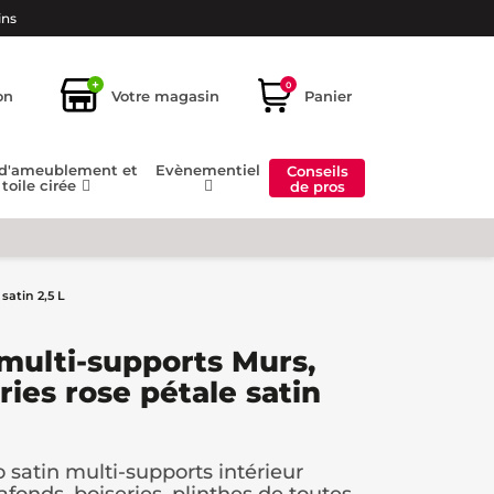
ins
+
0
on
Votre magasin
Panier
 d'ameublement et
Evènementiel
Conseils
toile cirée
de pros
satin 2,5 L
multi-supports Murs,
ries rose pétale satin
 satin multi-supports intérieur