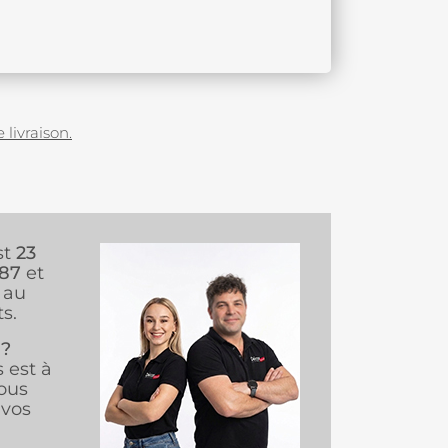
 livraison.
st
23
987
et
au
s.
 ?
s est à
ous
vos