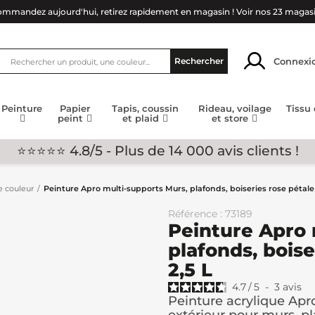
mmandez aujourd'hui, retirez rapidement en magasin !
Voir nos 23 magas
Connexi
Rechercher
Peinture
Papier
Tapis, coussin
Rideau, voilage
Tissu
peint
et plaid
et store
⭐⭐⭐⭐⭐ 4.8/5 - Plus de 14 000 avis clients !
e couleur
Peinture Apro multi-supports Murs, plafonds, boiseries rose pétale 
Référence : 73189
Peinture Apro 
plafonds, boise
2,5 L
4.7
/
5
-
3
avis
Peinture acrylique Apro