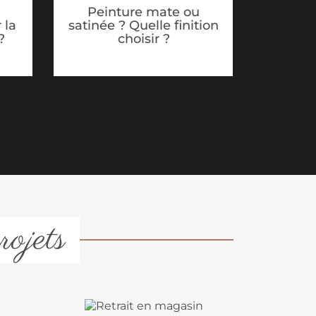
Peinture mate ou
satinée ? Quelle finition
 la
choisir ?
?
rojets