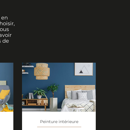
 en
oisir,
vous
avoir
s de
Peinture intérieure