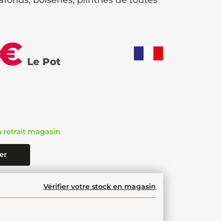
afonds, boiseries, plinthes de toutes
 €
Le Pot
n retrait magasin
er
Vérifier votre stock en magasin