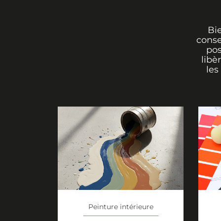
Bi
conse
pos
libè
les
Peinture intérieure