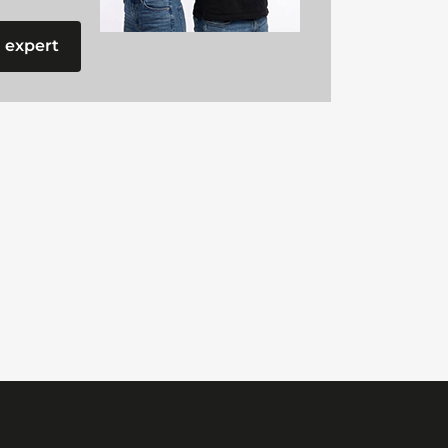
 expert