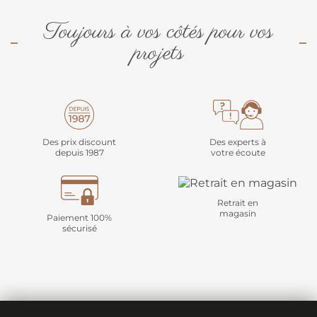
Toujours à vos côtés pour vos
projets
Des prix discount
Des experts à
depuis 1987
votre écoute
Retrait en
magasin
Paiement 100%
sécurisé