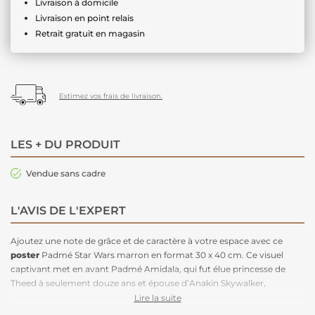
Livraison à domicile
Livraison en point relais
Retrait gratuit en magasin
Estimez vos frais de livraison.
LES + DU PRODUIT
Vendue sans cadre
L'AVIS DE L'EXPERT
Ajoutez une note de grâce et de caractère à votre espace avec ce
poster
Padmé Star Wars marron en format 30 x 40 cm. Ce visuel
captivant met en avant Padmé Amidala, qui fut élue princesse de
Theed à seulement douze ans et épouse d’Anakin Skywalker,
rayonnant de sérénité et de force intérieure. Avec ses teintes marron
Lire la suite
élégantes, ce
tableau mural
complète parfaitement une
déco