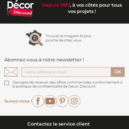
Depuis 1987
, à vos côtés pour tous
vos projets !
Trouvez le magasin le plus
proche de chez vous
Abonnez-vous à notre newsletter !
J'accepte de recevoir des offres commerciales conformément à
la politique de confidentialité de Décor Discount
Facebook
YouTube
Pinterest
Instagram
Suivez-nous !
Contactez le service client