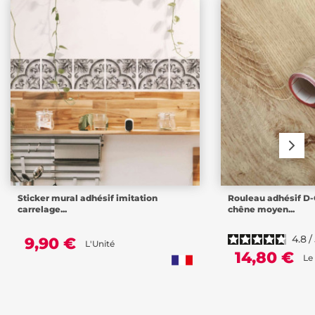
Sticker mural adhésif imitation
Rouleau adhésif D
carrelage...
chêne moyen...
4.8
/
9,90 €
L'Unité
14,80 €
Le