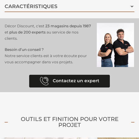
moderne et épurée
. Facile à accrocher et accessible, il est
idéal pour
CARACTÉRISTIQUES
personnaliser un coin bureau
, une chambre ou un salon avec style.
Un choix de
décoration parfait
pour les fans de Star Wars, ou
simplement pour ceux qui recherchent une touche de sophistication
Décor Discount, c'est
23 magasins depuis 1987
et d’inspiration.
et
plus de 200 experts
au service de nos
clients.
Besoin d’un conseil ?
Notre service clients est à votre écoute pour
vous accompagner dans vos projets.
Contactez un expert
OUTILS ET FINITION POUR VOTRE
PROJET