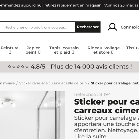
mmandez aujourd'hui, retirez rapidement en magasin !
Voir nos 23 magas
Connexi
Rechercher
Peinture
Papier
Tapis, coussin
Rideau, voilage
Tissu
peint
et plaid
et store
⭐⭐⭐⭐⭐ 4.8/5 - Plus de 14 000 avis clients !
on murale
Sticker carrelage cuisine et salle de bain
Sticker pour carrelage imi
Référence : 81194
Sticker pour c
carreaux cimen
Sticker pour carrelage
apportera une touche d
d'entretien. Nettoyage..
Lire la suite