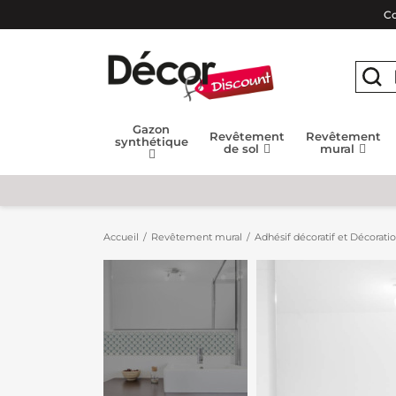
Co
Gazon
Revêtement
Revêtement
synthétique
de sol
mural
Accueil
Revêtement mural
Adhésif décoratif et Décorati