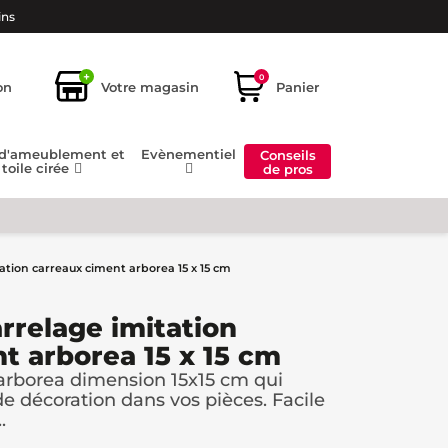
ins
+
0
on
Votre magasin
Panier
 d'ameublement et
Evènementiel
Conseils
toile cirée
de pros
tation carreaux ciment arborea 15 x 15 cm
arrelage imitation
t arborea 15 x 15 cm
 arborea dimension 15x15 cm qui
e décoration dans vos pièces. Facile
.