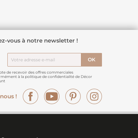
z-vous à notre newsletter !
pte de recevoir des offres commerciales
rmément à
la politique de confidentialité de Décor
unt
Facebook
YouTube
Pinterest
Instagram
nous !