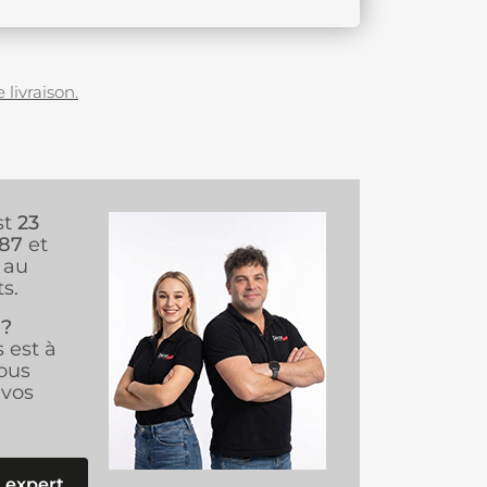
 livraison.
st
23
987
et
au
s.
 ?
s est à
ous
vos
 expert