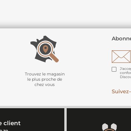
Abonne
J'acce
confo
Trouvez le magasin
Disco
le plus proche de
chez vous
Suivez-
 client