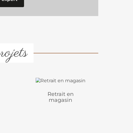
rojets
Retrait en
magasin