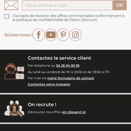
J'accepte de recevoir des offres commerciales conformément à
la politique de confidentialité de Décor Discount
Facebook
YouTube
Pinterest
Instagram
Suivez-nous !
Contactez le service client
Par téléphone au
04 26 94 00 39
du lundi au vendredi de 9h à 12h30 et de 13h30 à 17h
Par mail via
notre formulaire de contact
Contactez votre magasin
On recrute !
Découvrez nos offres
en cliquant ici