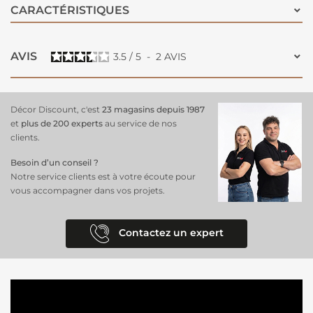
CARACTÉRISTIQUES
AVIS
3.5
/
5
-
2
AVIS
Décor Discount, c'est
23 magasins depuis 1987
et
plus de 200 experts
au service de nos
clients.
Besoin d’un conseil ?
Notre service clients est à votre écoute pour
vous accompagner dans vos projets.
Contactez un expert