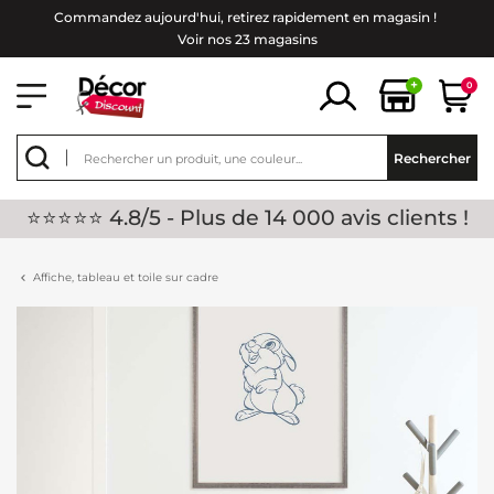
Commandez aujourd'hui, retirez rapidement en magasin !
Voir nos 23 magasins
+
0
Rechercher
⭐⭐⭐⭐⭐ 4.8/5 - Plus de 14 000 avis clients !
Affiche, tableau et toile sur cadre