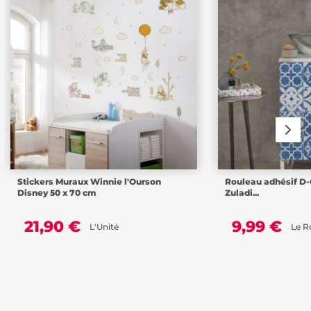
Stickers Muraux Winnie l'Ourson
Rouleau adhésif D-
Disney 50 x 70 cm
Zuladi...
21,90 €
9,99 €
L'Unité
Le R