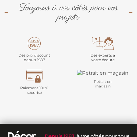
Toujours à vos côtés pour vos
projets
Des prix discount
Des experts à
depuis 1987
votre écoute
Retrait en
magasin
Paiement 100%
sécurisé
Depuis 1987
, à vos côtés pour tous