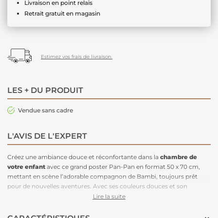
Livraison en point relais
Retrait gratuit en magasin
Estimez vos frais de livraison.
LES + DU PRODUIT
Vendue sans cadre
L'AVIS DE L'EXPERT
Créez une ambiance douce et réconfortante dans la
chambre de
votre enfant
avec ce grand poster Pan-Pan en format 50 x 70 cm,
mettant en scène l’adorable compagnon de Bambi, toujours prêt
pour de nouvelles aventures. Avec ses couleurs douces et son
illustration pleine de tendresse, ce poster s’impose comme un
Lire la suite
élément central dans une déco
inspirée de la nature et de la forêt.
Parfait pour agrémenter un
espace cocooning
, il se marie à merveille