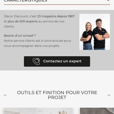
CARACTÉRISTIQUES
avec des meubles en bois clair, des textiles moelleux et des éléments
de décoration aux teintes naturelles. Encadré ou disposé dans une
composition murale, ce
poster grand format
ajoute une touche de
Décor Discount, c'est
23 magasins depuis 1987
magie et de nostalgie qui ravira les fans de Disney et les amoureux des
et
plus de 200 experts
au service de nos
animaux.
clients.
Besoin d’un conseil ?
Notre service clients est à votre écoute pour
vous accompagner dans vos projets.
Contactez un expert
OUTILS ET FINITION POUR VOTRE
PROJET