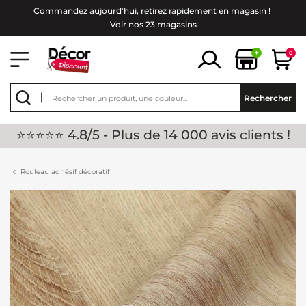
Commandez aujourd'hui, retirez rapidement en magasin !
Voir nos 23 magasins
+
0
Rechercher
⭐⭐⭐⭐⭐ 4.8/5 - Plus de 14 000 avis clients !
Rouleau adhésif décoratif