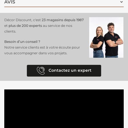
AVIS
Décor Discount, c'est
23 magasins depuis 1987
et
plus de 200 experts
au service de nos
clients.
Besoin d’un conseil ?
Notre service clients est à votre écoute pour
vous accompagner dans vos projets.
Contactez un expert