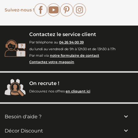
Facebook
YouTube
Pinterest
Instagram
Suivez-nous !
Contactez le service client
Par téléphone au
04 26 94 00 39
du lundi au vendredi de 9h à 12h30 et de 13h30 à 17h
Par mail via
notre formulaire de contact
Contactez votre magasin
On recrute !
Découvrez nos offres
en cliquant ici

Besoin d'aide ?

Décor Discount