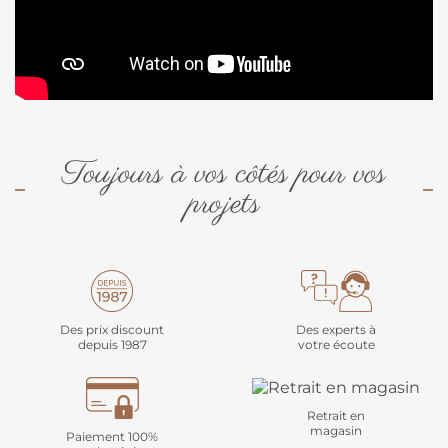
Toujours à vos côtés pour vos
projets
Des prix discount
Des experts à
depuis 1987
votre écoute
Retrait en
magasin
Paiement 100%