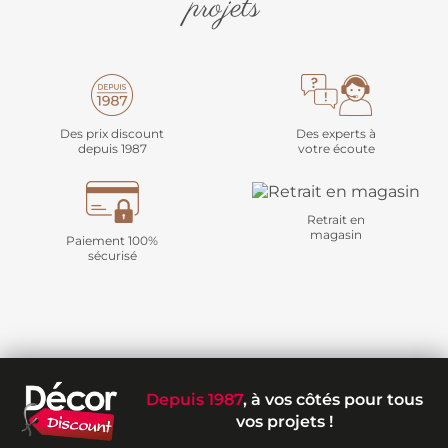
projets
Des prix discount
Des experts à
depuis 1987
votre écoute
Retrait en
magasin
Paiement 100%
sécurisé
Depuis 1987
, à vos côtés pour tous
vos projets !