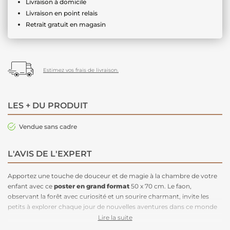
Livraison à domicile
Livraison en point relais
Retrait gratuit en magasin
Estimez vos frais de livraison.
LES + DU PRODUIT
Vendue sans cadre
L'AVIS DE L'EXPERT
Apportez une touche de douceur et de magie à la chambre de votre
enfant avec ce
poster en grand format
50 x 70 cm. Le faon,
observant la forêt avec curiosité et un sourire charmant, invite les
petits à explorer chaque jour de nouvelles aventures dans ce monde
enchanté. Avec ses couleurs tendres et naturelles, ce
poster
crée une
Lire la suite
atmosphère chaleureuse,
parfaite pour une chambre
inspirée de la