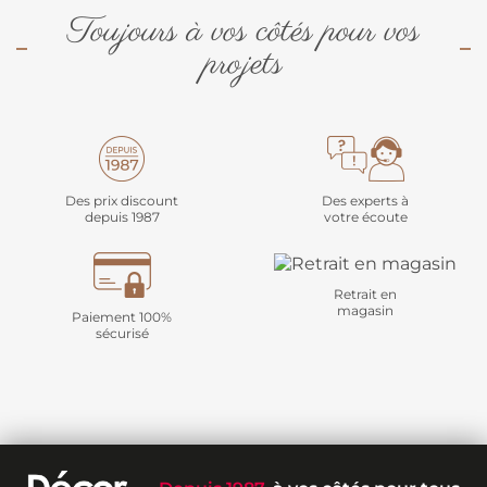
Toujours à vos côtés pour vos
projets
Des prix discount
Des experts à
depuis 1987
votre écoute
Retrait en
magasin
Paiement 100%
sécurisé