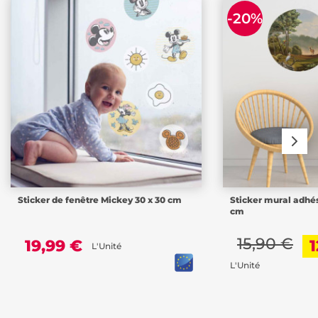
-20%
Sticker de fenêtre Mickey 30 x 30 cm
Sticker mural adhés
cm
15,90 €
19,99 €
1
L'Unité
L'Unité