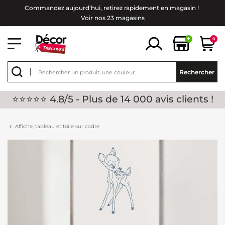
Commandez aujourd'hui, retirez rapidement en magasin !
Voir nos 23 magasins
+
0
Rechercher
⭐⭐⭐⭐⭐ 4.8/5 - Plus de 14 000 avis clients !
Affiche, tableau et toile sur cadre