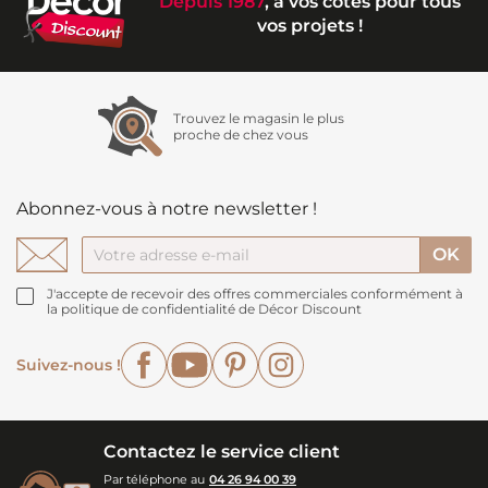
Depuis 1987
, à vos côtés pour tous
vos projets !
Trouvez le magasin le plus
proche de chez vous
Abonnez-vous à notre newsletter !
J'accepte de recevoir des offres commerciales conformément à
la politique de confidentialité de Décor Discount
Facebook
YouTube
Pinterest
Instagram
Suivez-nous !
Contactez le service client
Par téléphone au
04 26 94 00 39