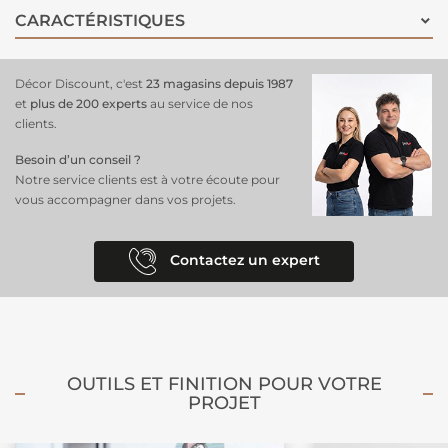
nature. Combinez-le avec des éléments en bois, des textiles doux et
CARACTÉRISTIQUES
des accessoires pastel pour une déco harmonieuse et accueillante. Ce
grand format est idéal pour ajouter une touche Disney intemporelle à
l’espace des petits rêveurs.
Décor Discount, c'est
23 magasins depuis 1987
et
plus de 200 experts
au service de nos
clients.
Besoin d’un conseil ?
Notre service clients est à votre écoute pour
vous accompagner dans vos projets.
Contactez un expert
OUTILS ET FINITION POUR VOTRE
PROJET