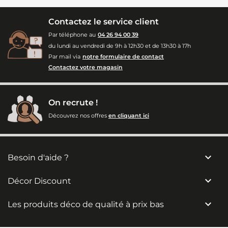
Contactez le service client
Par téléphone au
04 26 94 00 39
du lundi au vendredi de 9h à 12h30 et de 13h30 à 17h
Par mail via
notre formulaire de contact
Contactez votre magasin
On recrute !
Découvrez nos offres
en cliquant ici

Besoin d'aide ?

Décor Discount

Les produits déco de qualité à prix bas