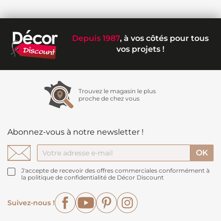
Depuis 1987
, à vos côtés pour tous
vos projets !
Trouvez le magasin le plus
proche de chez vous
Abonnez-vous à notre newsletter !
J'accepte de recevoir des offres commerciales conformément à
la politique de confidentialité de Décor Discount
Facebook
YouTube
Pinterest
Instagram
Suivez-nous !