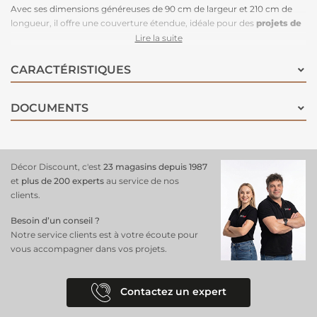
Avec ses dimensions généreuses de 90 cm de largeur et 210 cm de
longueur, il offre une couverture étendue, idéale pour des
projets de
relooking de meubles
, portes ou murs. Facile à appliquer grâce à
Lire la suite
son adhésif repositionnable, il s'adapte parfaitement aux surfaces
lisses telles que le bois, le verre ou le plastique. Fabriqué avec des
CARACTÉRISTIQUES
matériaux de qualité, il est également lessivable, assurant une
durabilité et un entretien aisés. Ce
revêtement décoratif
est une
DOCUMENTS
option économique et esthétique pour
transformer votre espace
sans faire de travaux longs et lourds.​
Décor Discount, c'est
23 magasins depuis 1987
et
plus de 200 experts
au service de nos
clients.
Besoin d’un conseil ?
Notre service clients est à votre écoute pour
vous accompagner dans vos projets.
Contactez un expert