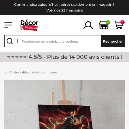
Commandez aujourd'hui, retirez rapidement en magasin !
Voir nos 23 magasins
+
0
Rechercher
⭐⭐⭐⭐⭐ 4.8/5 - Plus de 14 000 avis clients !
Affiche, tableau et toile sur cadre