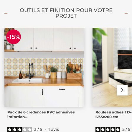
OUTILS ET FINITION POUR VOTRE
PROJET
-15%
Pack de 6 crédences PVC adhésives
Rouleau adhésif D-
imitation...
67.5x200 cm
3
/
5
-
1
avis
5
/
5