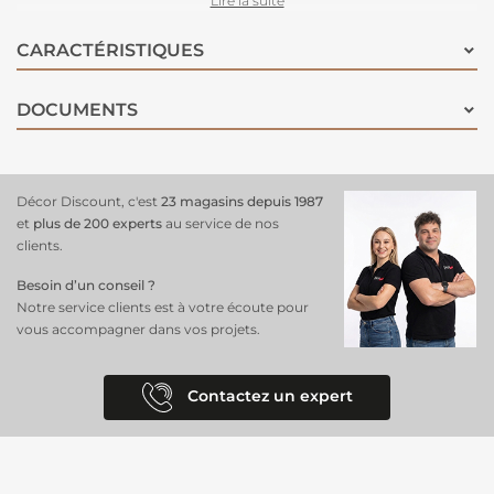
Lire la suite
impressionnant, surtout sur des murs blancs. Parfait pour les fans de
l’univers Marvel ou ceux qui recherchent une
déco pleine de
CARACTÉRISTIQUES
caractère
, cette
toile transformera votre espace
!
DOCUMENTS
Décor Discount, c'est
23 magasins depuis 1987
et
plus de 200 experts
au service de nos
clients.
Besoin d’un conseil ?
Notre service clients est à votre écoute pour
vous accompagner dans vos projets.
Contactez un expert