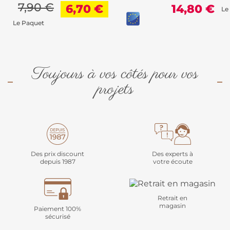
7,90 €
6,70 €
14,80 €
Le
Le Paquet
Toujours à vos côtés pour vos
projets
Des prix discount
Des experts à
depuis 1987
votre écoute
Retrait en
magasin
Paiement 100%
sécurisé