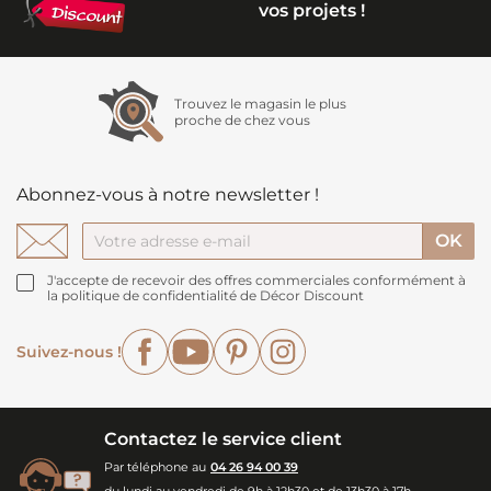
vos projets !
Trouvez le magasin le plus
proche de chez vous
Abonnez-vous à notre newsletter !
J'accepte de recevoir des offres commerciales conformément à
la politique de confidentialité de Décor Discount
Facebook
YouTube
Pinterest
Instagram
Suivez-nous !
Contactez le service client
Par téléphone au
04 26 94 00 39
du lundi au vendredi de 9h à 12h30 et de 13h30 à 17h