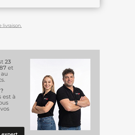
 livraison.
st
23
987
et
au
s.
 ?
s est à
ous
vos
 expert