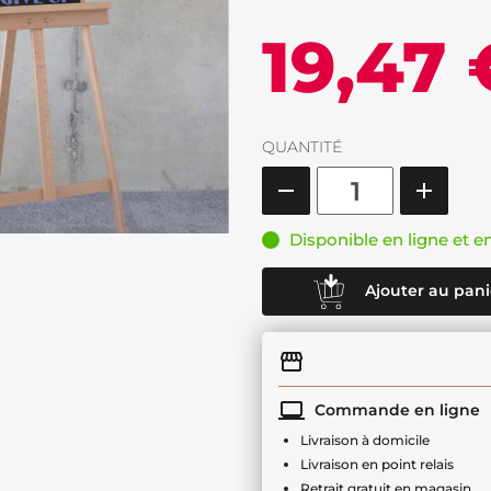
19,47 
QUANTITÉ
Disponible en ligne et e
Ajouter au pani
Commande en ligne
Livraison à domicile
Livraison en point relais
Retrait gratuit en magasin