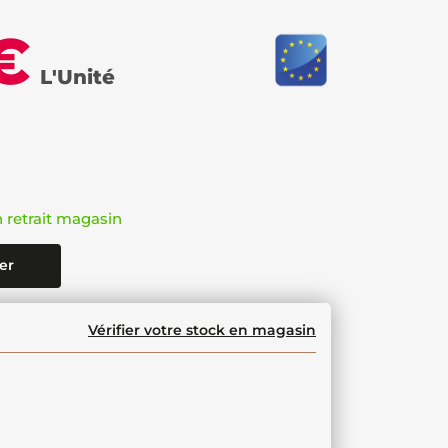
€
L'Unité
n retrait magasin
er
Vérifier votre stock en magasin