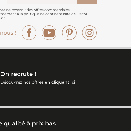
pte de recevoir des offres commerciales
rmément à
la politique de confidentialité de Décor
unt
Facebook
YouTube
Pinterest
Instagram
nous !
On recrute !
Découvrez nos offres
en cliquant ici
 qualité à prix bas