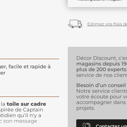
Estimez vos frais de
Décor Discount, c'e
magasins depuis 1
er, facile et rapide à
plus de 200 experts
er
service de nos client
Besoin d’un conseil
Notre service client
votre écoute pour v
accompagner dans 
 la
toile sur cadre
projets.
spirée de Captain
tidien qu'il n'y a
ec son message
Contactez un
 insuffle une dose