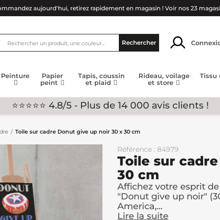
mmandez aujourd'hui, retirez rapidement en magasin !
Voir nos 23 magas
Connexi
Rechercher
Peinture
Papier
Tapis, coussin
Rideau, voilage
Tissu
peint
et plaid
et store
⭐⭐⭐⭐⭐ 4.8/5 - Plus de 14 000 avis clients !
adre
Toile sur cadre Donut give up noir 30 x 30 cm
Référence : 84979
Toile sur cadre
30 cm
Affichez votre esprit d
"Donut give up noir" (3
America,...
Lire la suite