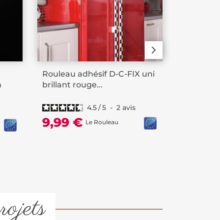
Rouleau adhésif D-C-FIX uni
Sticker m
m
brillant rouge...
diam. 12
4.5
/
5
-
2
avis
71,63
9,99 €
Le Rouleau
rojets