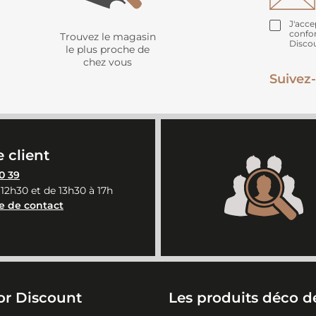
J'acce
confo
Trouvez le magasin
Disco
le plus proche de
chez vous
Suivez-
 client
0 39
 12h30 et de 13h30 à 17h
e de contact
or Discount
Les produits déco de