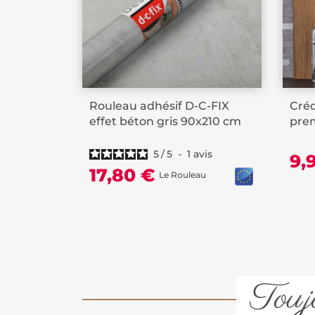
Rouleau adhésif D-C-FIX
Créd
effet béton gris 90x210 cm
prem
5
/
5
-
1
avis
9,
17,80 €
Le Rouleau
Toujo