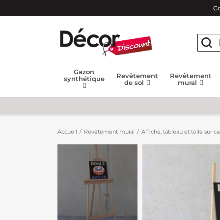
Co
Gazon
Revêtement
Revêtement
synthétique
de sol
mural
Accueil
Revêtement mural
Affiche, tableau et toile sur c