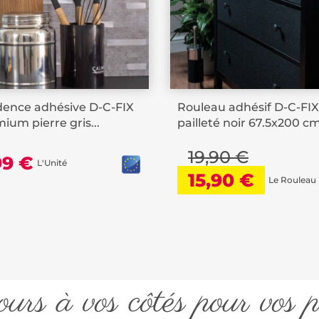
ence adhésive D-C-FIX
Rouleau adhésif D-C-FIX
ium pierre gris...
pailleté noir 67.5x200 c
19,90 €
99 €
L'Unité
15,90 €
Le Rouleau
urs à vos côtés pour vos p