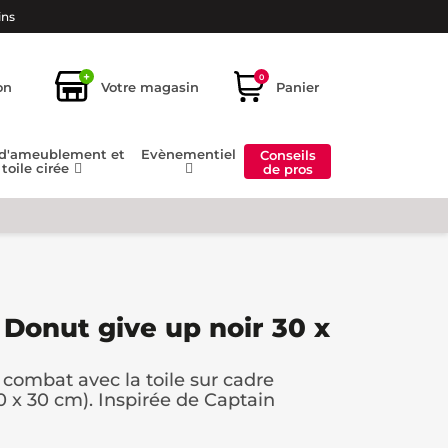
ins
+
0
on
Votre magasin
Panier
 d'ameublement et
Evènementiel
Conseils
toile cirée
de pros
 Donut give up noir 30 x
e combat avec la toile sur cadre
0 x 30 cm). Inspirée de Captain