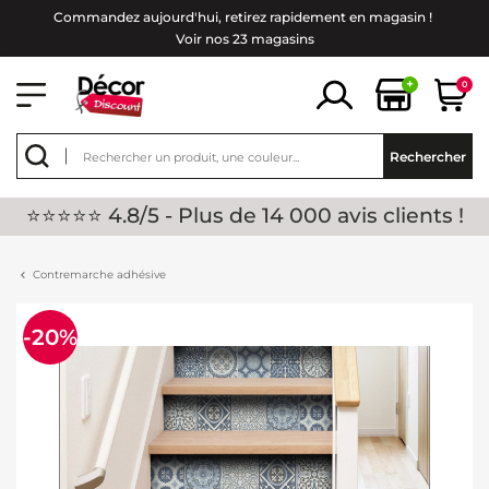
Commandez aujourd'hui, retirez rapidement en magasin !
Voir nos 23 magasins
+
0
Rechercher
⭐⭐⭐⭐⭐ 4.8/5 - Plus de 14 000 avis clients !
Contremarche adhésive
-20%