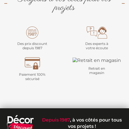
projets
Des prix discount
Des experts à
depuis 1987
votre écoute
Retrait en
magasin
Paiement 100%
sécurisé
Depuis 1987
, à vos côtés pour tous
vos projets !