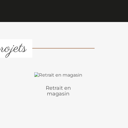
rojets
Retrait en
magasin