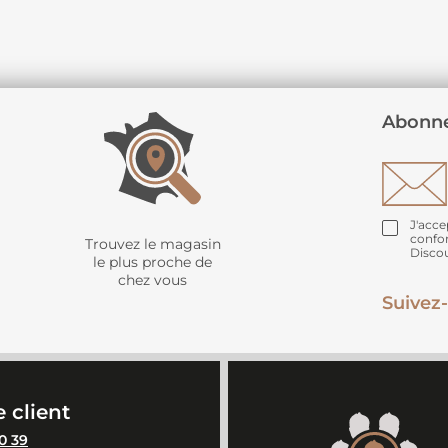
Abonne
J'acce
confo
Trouvez le magasin
Disco
le plus proche de
chez vous
Suivez-
 client
0 39