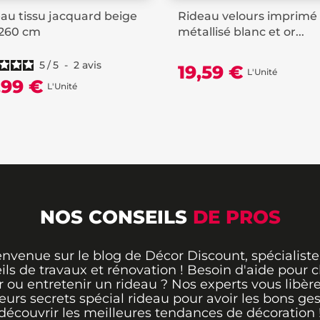
au tissu jacquard beige
Rideau velours imprimé
x260 cm
métallisé blanc et or...
5
/
5
-
2
avis
19,59 €
L'Unité
,99 €
L'Unité
NOS CONSEILS
DE PROS
envenue sur le blog de Décor Discount, spécialiste
ils de travaux et rénovation ! Besoin d'aide pour ch
 ou entretenir un rideau ? Nos experts vous libère
leurs secrets spécial rideau pour avoir les bons ges
découvrir les meilleures tendances de décoration 