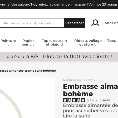
mmandez aujourd'hui, retirez rapidement en magasin !
Voir nos 23 magas
Connexi
Rechercher
Peinture
Papier
Tapis, coussin
Rideau, voilage
Tissu
peint
et plaid
et store
⭐⭐⭐⭐⭐ 4.8/5 - Plus de 14 000 avis clients !
asse aimantée crème style bohème
Référence : 80757
Embrasse aima
bohème
5
/
5
-
3
avis
Embrasse aimantée de 
pour accrocher vos rid
Lire la suite