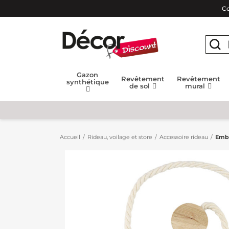
Co
Gazon
Revêtement
Revêtement
synthétique
de sol
mural
Accueil
Rideau, voilage et store
Accessoire rideau
Embr