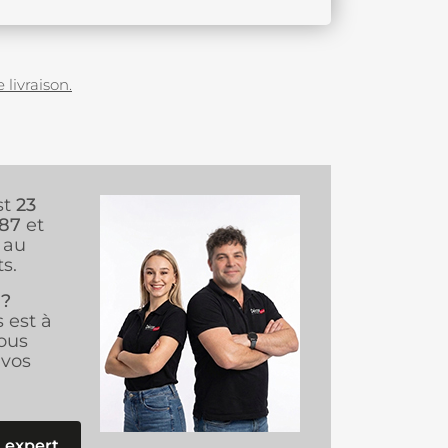
 livraison.
st
23
987
et
au
s.
 ?
s est à
ous
vos
 expert