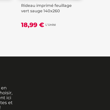
Rideau imprimé feuillage
Rideau I
vert sauge 140x260
HAILEY Or
18,99 €
18,99
L'Unité
 en
oisir,
nt ici
tes et
!