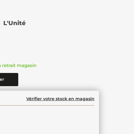
€
L'Unité
n retrait magasin
er
Vérifier votre stock en magasin