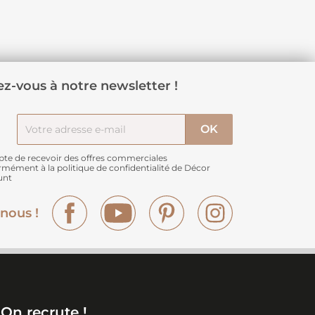
z-vous à notre newsletter !
pte de recevoir des offres commerciales
rmément à
la politique de confidentialité de Décor
unt
Facebook
YouTube
Pinterest
Instagram
nous !
On recrute !