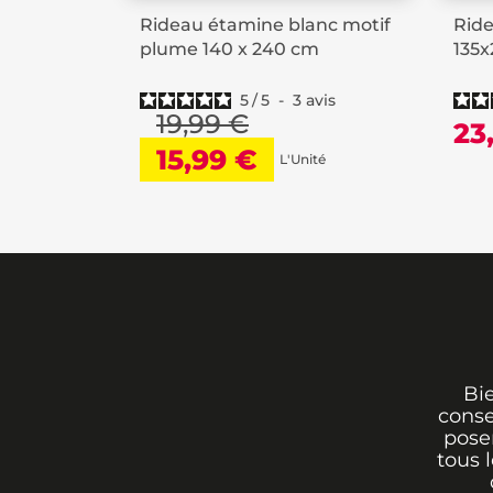
Rideau étamine blanc motif
Ride
plume 140 x 240 cm
135
5
/
5
-
3
avis
19,99 €
23
15,99 €
L'Unité
Bi
conse
poser
tous 