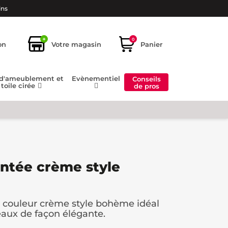
ins
+
0
on
Votre magasin
Panier
 d'ameublement et
Evènementiel
Conseils
toile cirée
de pros
ntée crème style
couleur crème style bohème idéal
eaux de façon élégante.