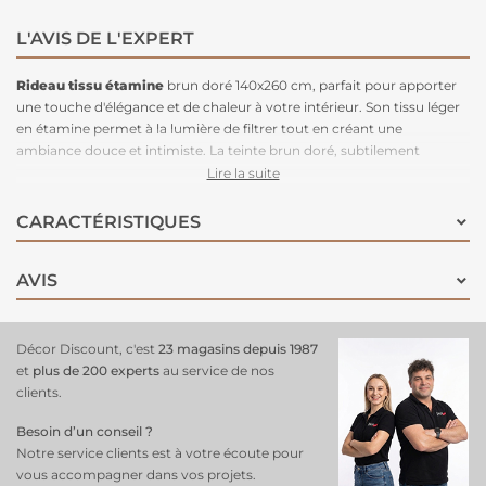
L'AVIS DE L'EXPERT
Rideau tissu étamine
brun doré 140x260 cm, parfait pour apporter
une touche d'élégance et de chaleur à votre intérieur. Son tissu léger
en étamine permet à la lumière de filtrer tout en créant une
ambiance douce et intimiste. La teinte brun doré, subtilement
lumineuse, ajoute une dimension sophistiquée et raffinée à votre
Lire la suite
décoration. Avec ses dimensions de 140x260 cm, il convient à des
fenêtres de taille moyenne à grande et s'installe facilement grâce à ses
CARACTÉRISTIQUES
œillets. Ce
rideau
s'intègre idéalement dans des
espaces modernes
,
classiques ou contemporains, apportant une atmosphère
AVIS
chaleureuse et luxueuse à votre salon, chambre ou bureau.
Décor Discount, c'est
23 magasins depuis 1987
et
plus de 200 experts
au service de nos
clients.
Besoin d’un conseil ?
Notre service clients est à votre écoute pour
vous accompagner dans vos projets.