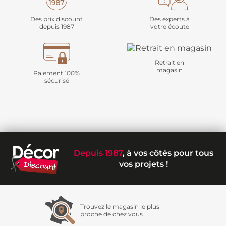
Des prix discount
Des experts à
depuis 1987
votre écoute
Retrait en
magasin
Paiement 100%
sécurisé
Depuis 1987
, à vos côtés pour tous
vos projets !
Trouvez le magasin le plus
proche de chez vous